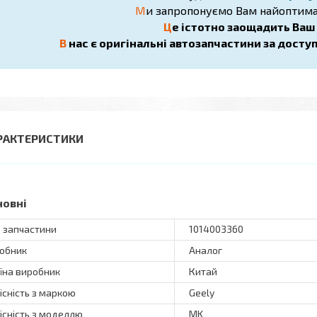
М
и запропонуємо Вам найоптима
Ц
е істотно заощадить Ваш ч
В
нас є оригінальні автозапчастини за досту
РАКТЕРИСТИКИ
новні
 запчастини
1014003360
обник
Аналог
їна виробник
Китай
існість з маркою
Geely
існість з моделлю
MK