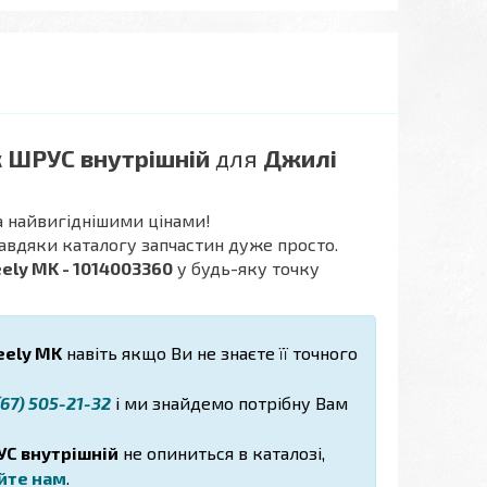
 ШРУС внутрішній
для
Джилі
 найвигіднішими цінами!
завдяки каталогу запчастин дуже просто.
ely MK - 1014003360
у будь-яку точку
ely MK
навіть якщо Ви не знаєте її точного
67) 505-21-32
і ми знайдемо потрібну Вам
С внутрішній
не опиниться в каталозі,
йте нам
.