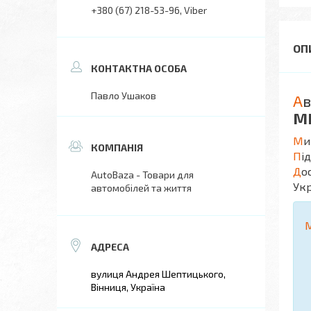
+380 (67) 218-53-96
Viber
Павло Ушаков
А
в
М
М
и
П
і
Д
о
AutoBaza - Товари для
Укр
автомобілей та життя
вулиця Андрея Шептицького,
Вінниця, Україна