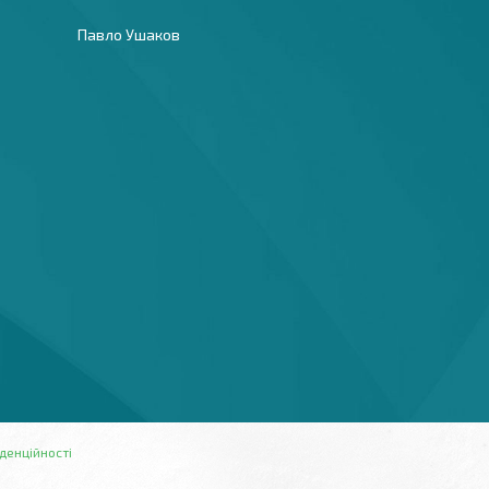
Павло Ушаков
денційності