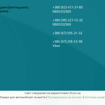
дрея Шептицького,
+380 (63) 417-37-80
країна
0800332569
+380 (99) 227-13-32
0800332569
+380 (67) 505-21-32
+380 (67) 218-53-96
Viber
Сайт створений на маркетплейсі
Prom.ua
AutoBaza - Товари для автомобілей та життя |
Поскаржитися на контент
|
Політика конфі