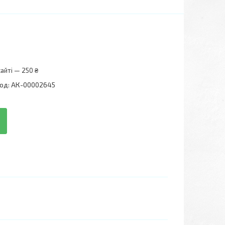
айті — 250 ₴
од:
АК-00002645