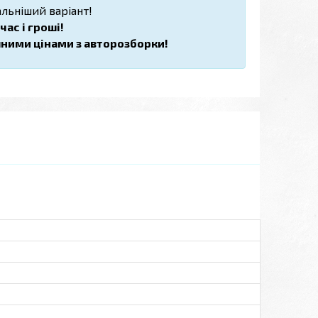
льніший варіант!
ас і гроші!
пними цінами з авторозборки!