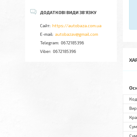
https://autobaza.com.ua
autobazav@gmail.com
0672185396
0672185396
ХА
Ос
Код
Вир
Кра
Сум
Сум