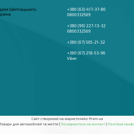
дрея Шептицького,
+380 (63) 417-37-80
країна
0800332569
+380 (99) 227-13-32
0800332569
+380 (67) 505-21-32
+380 (67) 218-53-96
Viber
Сайт створений на маркетплейсі
Prom.ua
AutoBaza - Товари для автомобілей та життя |
Поскаржитися на контент
|
Політика конфі