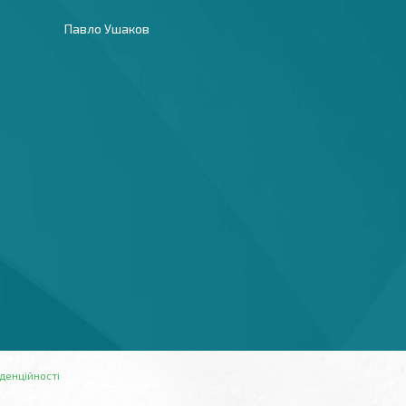
Павло Ушаков
денційності