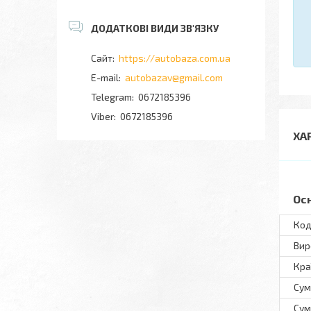
https://autobaza.com.ua
autobazav@gmail.com
0672185396
0672185396
ХА
Ос
Код
Вир
Кра
Сум
Сум