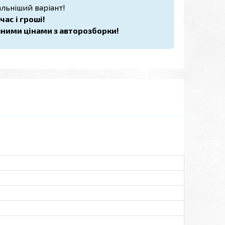
льніший варіант!
ас і гроші!
пними цінами з авторозборки!