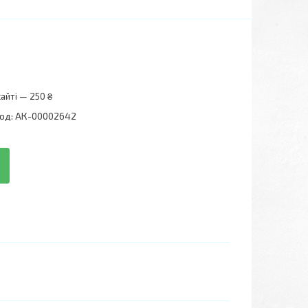
айті — 250 ₴
од:
АК-00002642