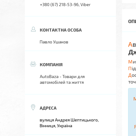
+380 (67) 218-53-96
Viber
Павло Ушаков
А
в
Д
М
и
П
і
Д
о
AutoBaza - Товари для
точ
автомобілей та життя
вулиця Андрея Шептицького,
Вінниця, Україна