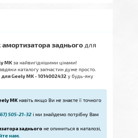
 амортизатора заднього
для
ly MK
за найвигіднішими цінами!
завдяки каталогу запчастин дуже просто.
для Geely MK - 1014002432
у будь-яку
ely MK
навіть якщо Ви не знаєте її точного
67) 505-21-32
і ми знайдемо потрібну Вам
затора заднього
не опиниться в каталозі,
йте нам
.