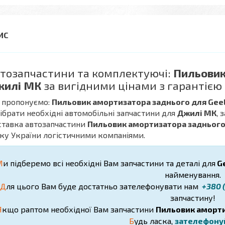
тозапчастини та комплектуючі:
Пильовик
жилі МК
за вигідними цінами з гарантією
 пропонуємо:
Пильовик амортизатора заднього для Gee
дібрати необхідні автомобільні запчастини для
Джилі МК
, 
ставка автозапчастини
Пильовик амортизатора заднього 
ку України логістичними компаніями.
М
и підберемо всі необхідні Вам запчастини та деталі для
Ge
найменування.
Д
ля цього Вам буде достатньо зателефонувати нам
+380 (
запчастину!
Я
кщо раптом необхідної Вам запчастини
Пильовик аморти
Б
удь ласка,
зателефону