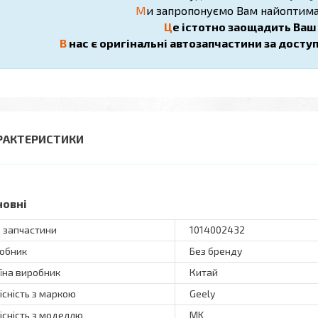
М
и запропонуємо Вам найоптима
Ц
е істотно заощадить Ваш ч
В
нас є оригінальні автозапчастини за досту
РАКТЕРИСТИКИ
новні
 запчастини
1014002432
обник
Без бренду
їна виробник
Китай
існість з маркою
Geely
існість з моделлю
MK