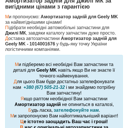
Амортизатор задній
для
Джилі МК
за
вигідними цінами з гарантією
М
и пропонуємо:
Амортизатор задній для Geely MK
за найвигіднішими цінами!
П
ідібрати необхідні автомобільні запчастини для
Джилі МК
, завдяки каталогу запчастин дуже просто.
Д
оставка автозапчастини
Амортизатор задній для
Geely MK - 1014001676
у будь-яку точку України
логістичними компаніями.
М
и підберемо всі необхідні Вам запчастини та
деталі для
Geely MK
навіть якщо Ви не знаєте її
точного найменування.
Д
ля цього Вам буде достатньо зателефонувати
нам
+380 (67) 505-21-32
і ми знайдемо потрібну
Вам запчастину!
Я
кщо раптом необхідної Вам запчастини
Амортизатор задній
не опиниться в каталозі,
Б
удь ласка,
зателефонуйте нам
.
М
и запропонуємо Вам найоптимальніший варіант!
Ц
е істотно заощадить Ваш час і гроші!
В
нас є оригінальні автозапчастини за