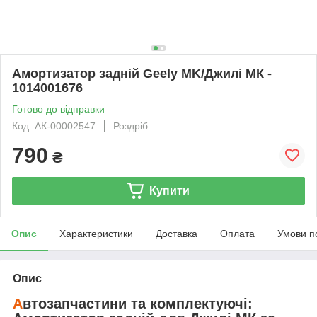
Амортизатор задній Geely MK/Джилі МК -
1014001676
Готово до відправки
Код: АК-00002547
Роздріб
790
₴
Купити
Опис
Характеристики
Доставка
Оплата
Умови п
Опис
А
втозапчастини та комплектуючі: