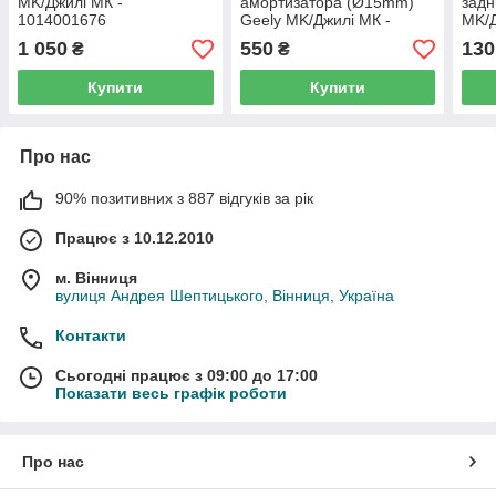
MK/Джилі МК -
амортизатора (Ø15mm)
задн
1014001676
Geely MK/Джилі МК -
MK/Д
1014022244
101
1 050
550
130
₴
₴
Купити
Купити
Про нас
90% позитивних з 887 відгуків за рік
Працює з 10.12.2010
м. Вінниця
вулиця Андрея Шептицького, Вінниця, Україна
Контакти
Сьогодні працює з 09:00 до 17:00
Показати весь графік роботи
Про нас