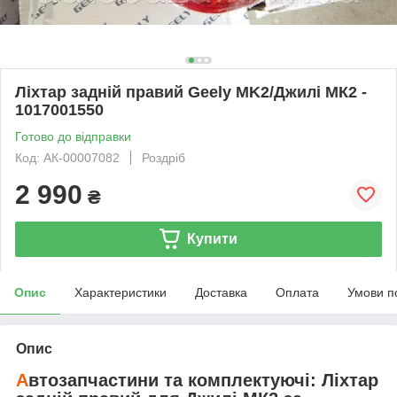
Ліхтар задній правий Geely MK2/Джилі МК2 -
1017001550
Готово до відправки
Код: АК-00007082
Роздріб
2 990
₴
Купити
Опис
Характеристики
Доставка
Оплата
Умови п
Опис
А
втозапчастини та комплектуючі:
Ліхтар