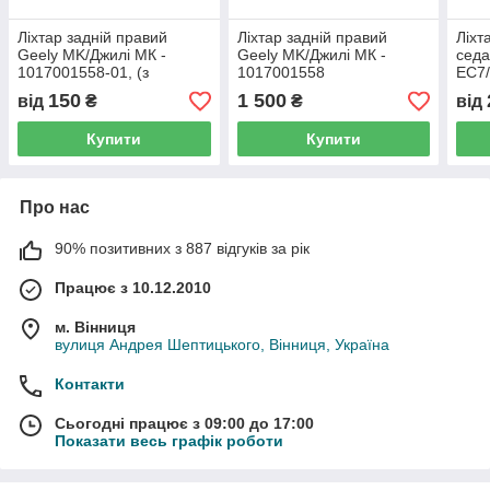
Ліхтар задній правий
Ліхтар задній правий
Ліхт
Geely MK/Джилі МК -
Geely MK/Джилі МК -
седа
1017001558-01, (з
1017001558
EC7/
розбірки)
1067
150
1 500
від
₴
₴
від
Купити
Купити
Про нас
90% позитивних з 887 відгуків за рік
Працює з 10.12.2010
м. Вінниця
вулиця Андрея Шептицького, Вінниця, Україна
Контакти
Сьогодні працює з 09:00 до 17:00
Показати весь графік роботи