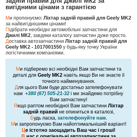
задній правий
для
Джилі МК2
за
вигідними цінами з гарантією
М
и пропонуємо:
Ліхтар задній правий для Geely MK2
за найвигіднішими цінами!
П
ідібрати необхідні автомобільні запчастини для
Джилі МК2
, завдяки каталогу запчастин дуже просто.
Д
оставка автозапчастини
Ліхтар задній правий для
Geely MK2 - 1017001550
у будь-яку точку України
логістичними компаніями.
М
и підберемо всі необхідні Вам запчастини та
деталі для
Geely MK2
навіть якщо Ви не знаєте її
точного найменування.
Д
ля цього Вам буде достатньо зателефонувати
нам
+380 (67) 505-21-32
і ми знайдемо потрібну
Вам запчастину!
Я
кщо раптом необхідної Вам запчастини
Ліхтар
задній правий
не опиниться в каталозі,
Б
удь ласка,
зателефонуйте нам
.
М
и запропонуємо Вам найоптимальніший варіант!
Ц
е істотно заощадить Ваш час і гроші!
В
нас є оригінальні автозапчастини за