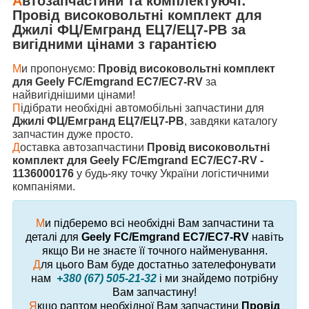
А
втозапчастини та комплектуючі:
Провід високовольтні комплект
для
Джилі ФЦ/Емгранд ЕЦ7/ЕЦ7-РВ
за
вигідними цінами з гарантією
М
и пропонуємо:
Провід високовольтні комплект
для Geely FC/Emgrand EC7/EC7-RV
за
найвигіднішими цінами!
П
ідібрати необхідні автомобільні запчастини для
Джилі ФЦ/Емгранд ЕЦ7/ЕЦ7-РВ
, завдяки каталогу
запчастин дуже просто.
Д
оставка автозапчастини
Провід високовольтні
комплект для Geely FC/Emgrand EC7/EC7-RV -
1136000176
у будь-яку точку України логістичними
компаніями.
М
и підберемо всі необхідні Вам запчастини та
деталі для
Geely FC/Emgrand EC7/EC7-RV
навіть
якщо Ви не знаєте її точного найменування.
Д
ля цього Вам буде достатньо зателефонувати
нам
+380 (67) 505-21-32
і ми знайдемо потрібну
Вам запчастину!
Я
кщо раптом необхідної Вам запчастини
Провід