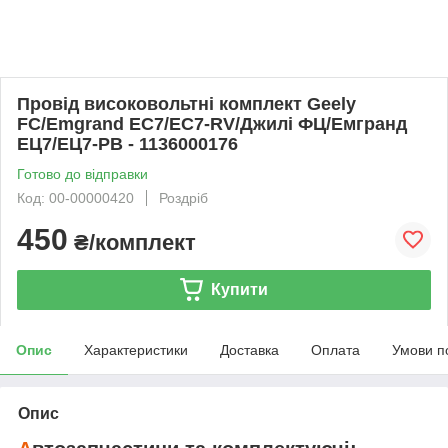
Провід високовольтні комплект Geely
FC/Emgrand EC7/EC7-RV/Джилі ФЦ/Емгранд
ЕЦ7/ЕЦ7-РВ - 1136000176
Готово до відправки
Код: 00-00000420
Роздріб
450
₴/комплект
Купити
Опис
Характеристики
Доставка
Оплата
Умови п
Опис