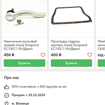
Наконечник рульовий
Прокладка піддону
Лямб
правий Geely Emgrand
картера Geely Emgrand
кисн
EC7/EC7-RV/Джилі
EC7/EC7-RV/Джилі
CK/
Емгранд ЕЦ7/ЕЦ7-РВ -
Емгранд ЕЦ7/ЕЦ7-РВ -
EC7/
450
400
₴
₴
від
1064001708
1066002099
Емгр
1086
Купити
Купити
Про нас
90% позитивних з 884 відгуків за рік
Працює з 10.12.2010
м. Вінниця