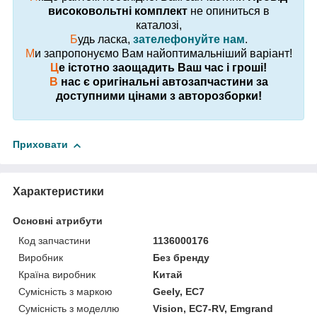
високовольтні комплект
не опиниться в
каталозі,
Б
удь ласка,
зателефонуйте нам
.
М
и запропонуємо Вам найоптимальніший варіант!
Ц
е істотно заощадить Ваш час і гроші!
В
нас є оригінальні автозапчастини за
доступними цінами з авторозборки!
Приховати
Характеристики
Основні атрибути
Код запчастини
1136000176
Виробник
Без бренду
Країна виробник
Китай
Сумісність з маркою
Geely, EC7
Сумісність з моделлю
Vision, EC7-RV, Emgrand