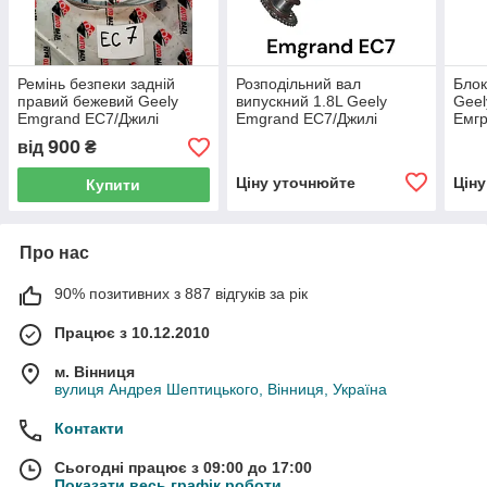
Ремінь безпеки задній
Розподільний вал
Блок
правий бежевий Geely
випускний 1.8L Geely
Geel
Emgrand EC7/Джилі
Emgrand EC7/Джилі
Емгр
Емгранд ЕЦ7 -
Емгранд ЕС7 -
1016
900
від
₴
1068001114, (з розбірки)
1136000088, (з розбірки)
Ціну уточнюйте
Цін
Купити
Про нас
90% позитивних з 887 відгуків за рік
Працює з 10.12.2010
м. Вінниця
вулиця Андрея Шептицького, Вінниця, Україна
Контакти
Сьогодні працює з 09:00 до 17:00
Показати весь графік роботи