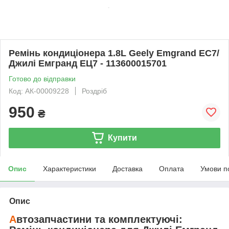
Ремінь кондиціонера 1.8L Geely Emgrand EC7/
Джилі Емгранд ЕЦ7 - 113600015701
Готово до відправки
Код: АК-00009228
Роздріб
950
₴
Купити
Опис
Характеристики
Доставка
Оплата
Умови п
Опис
А
втозапчастини та комплектуючі: