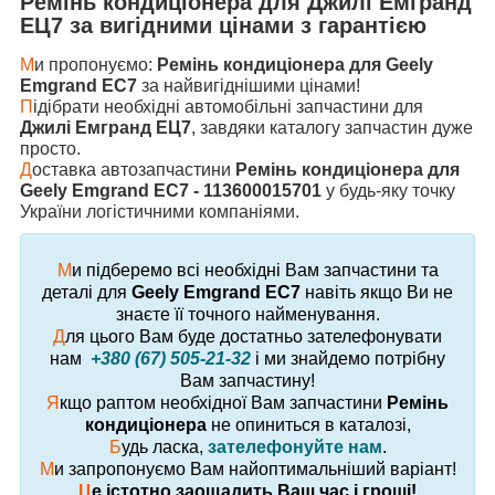
Ремінь кондиціонера
для
Джилі Емгранд
ЕЦ7
за вигідними цінами з гарантією
М
и пропонуємо:
Ремінь кондиціонера для Geely
Emgrand EC7
за найвигіднішими цінами!
П
ідібрати необхідні автомобільні запчастини для
Джилі Емгранд ЕЦ7
, завдяки каталогу запчастин дуже
просто.
Д
оставка автозапчастини
Ремінь кондиціонера для
Geely Emgrand EC7 - 113600015701
у будь-яку точку
України логістичними компаніями.
М
и підберемо всі необхідні Вам запчастини та
деталі для
Geely Emgrand EC7
навіть якщо Ви не
знаєте її точного найменування.
Д
ля цього Вам буде достатньо зателефонувати
нам
+380 (67) 505-21-32
і ми знайдемо потрібну
Вам запчастину!
Я
кщо раптом необхідної Вам запчастини
Ремінь
кондиціонера
не опиниться в каталозі,
Б
удь ласка,
зателефонуйте нам
.
М
и запропонуємо Вам найоптимальніший варіант!
Ц
е істотно заощадить Ваш час і гроші!