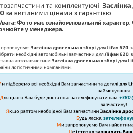
тозапчастини та комплектуючі:
Заслінка 
20
за вигідними цінами з гарантією
 Увага: Фото має ознайомлювальний характер.
очнюйте у менеджера.
 пропонуємо:
Заслінка дросельна в зборі для Lifan 620
з
дібрати необхідні автомобільні запчастини для
Ліфан 620
,
ставка автозапчастини
Заслінка дросельна в зборі для Li
аїни логістичними компаніями.
М
и підберемо всі необхідні Вам запчастини та деталі для
Li
найменування.
Д
ля цього Вам буде достатньо зателефонувати нам
+380 (
запчастину!
Я
кщо раптом необхідної Вам запчастини
Заслінка дрос
Б
удь ласка,
зателефону
М
и запропонуємо Вам найоптима
Ц
е істотно заощадить Ваш ч