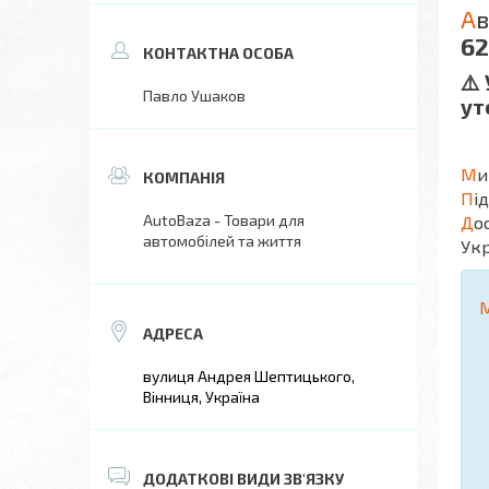
А
в
6
⚠️
Павло Ушаков
ут
М
и
П
і
AutoBaza - Товари для
Д
о
автомобілей та життя
Укр
вулиця Андрея Шептицького,
Вінниця, Україна