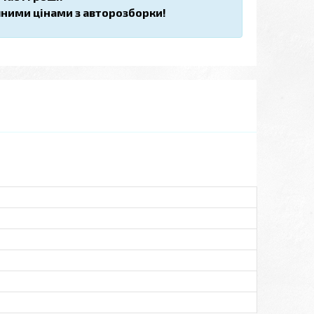
пними цінами з авторозборки!