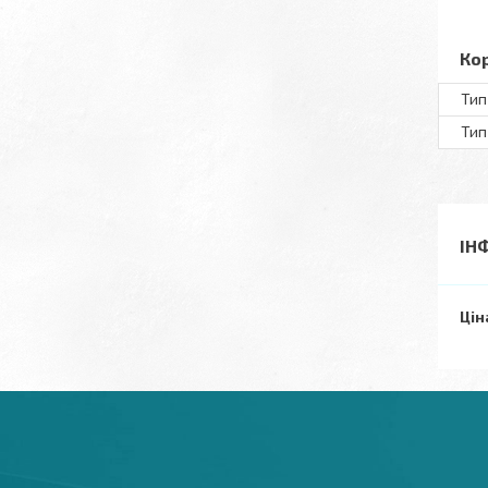
Ко
Тип
Тип
ІН
Цін