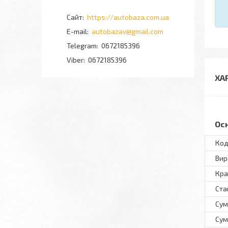
https://autobaza.com.ua
autobazav@gmail.com
0672185396
0672185396
ХА
Ос
Код
Вир
Кра
Ста
Сум
Сум