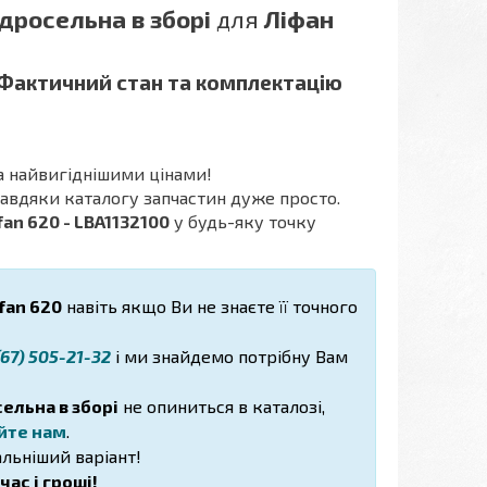
дросельна в зборі
для
Ліфан
 Фактичний стан та комплектацію
а найвигіднішими цінами!
 завдяки каталогу запчастин дуже просто.
fan 620 - LBA1132100
у будь-яку точку
fan 620
навіть якщо Ви не знаєте її точного
67) 505-21-32
і ми знайдемо потрібну Вам
ельна в зборі
не опиниться в каталозі,
йте нам
.
льніший варіант!
ас і гроші!