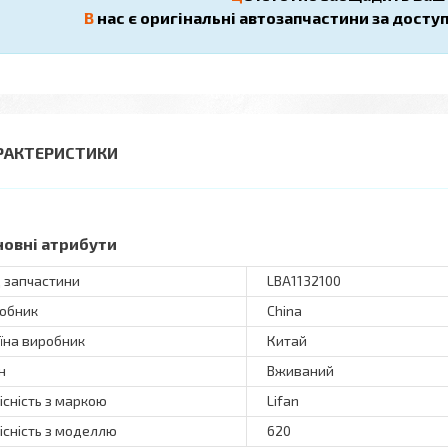
В
нас є оригінальні автозапчастини за досту
РАКТЕРИСТИКИ
новні атрибути
 запчастини
LBA1132100
обник
China
їна виробник
Китай
н
Вживаний
існість з маркою
Lifan
існість з моделлю
620