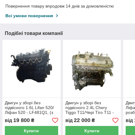
Повернення товару впродовж 14 днів за домовленістю
Всі умови повернення
Подібні товари компанії
Двигун у зборі без
Двигун у зборі без
Двиг
підвісного 1.6L Lifan 520/
підвісного 2.4L Chery
Ліфа
Ліфан 520 - LF481Q1, (з
Tiggo T11/Чері Тіго T11 -
розб
розбірки)
4G64, (з розбірки)
19 800
22 000
від
₴
від
₴
від
Купити
Купити