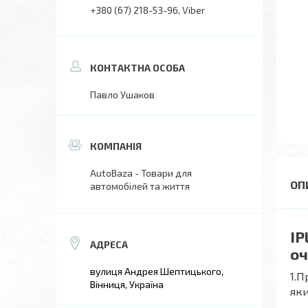
+380 (67) 218-53-96
Viber
Павло Ушаков
AutoBaza - Товари для
автомобілей та життя
IP
оч
вулиця Андрея Шептицького,
1.П
Вінниця, Україна
як