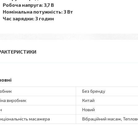
Робоча напруга: 3,7 В
Номінальна потужність: 3 Вт
Час зарядки: 3 годин
РАКТЕРИСТИКИ
новні
обник
Без бренду
їна виробник
Китай
н
Новий
кціональність масажера
Вібраційний масаж, Тепло