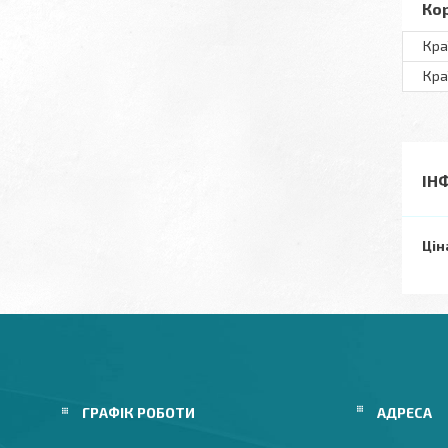
Ко
Кра
Кра
ІН
Цін
ГРАФІК РОБОТИ