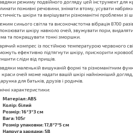
Завдяки режиму подвійного догляду цей інструмент для 
линати поживні речовини, знімати втому, усувати набряк
стичність шкіри та вирішувати різноманітні проблеми зі ш
Режим синього світла та високочастотна вібрація 8700 ра
покоювати шкіру навколо очей, звужувати пори, видаляти
ма та покращувати тонкі зморшки.
Гарячий компрес із постійною температурою червоного сві
можуть ефективно підтягнути шкіру, прискорити кровообі
ншити сліди від прищів.
Завдяки маленькій вишуканій формі та різноманітним фун
 краси очей може надати вашій шкірі найніжніший догляд
арунка для батьків, друзів і родичів.
нічні характеристики:
Матеріал: ABS
Колір: білий
Розмір: 16*3*3 см
Вага: 105г
Розмір упаковки: 17,8*7*5 см
Напруга зарядки: 5В