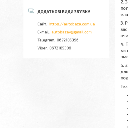
2. 
пог
ела
3. 
https://autobaza.com.ua
зас
autobazav@gmail.com
очи
0672185396
4. 
0672185396
хв 
зме
5. 
для
под
Тех