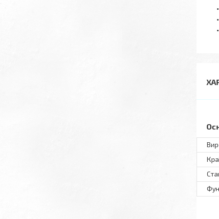
ХА
Ос
Вир
Кра
Ста
Фун