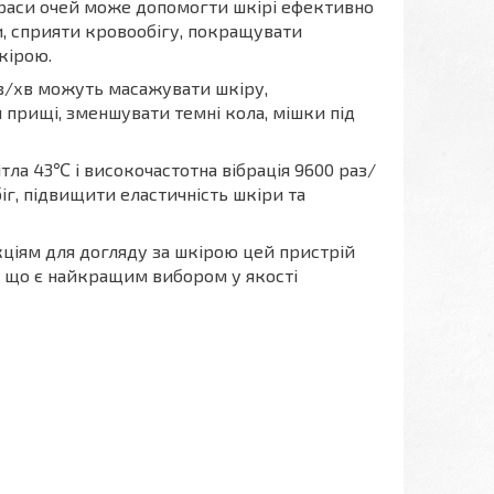
краси очей може допомогти шкірі ефективно
и, сприяти кровообігу, покращувати
кірою.
зів/хв можуть масажувати шкіру,
 прищі, зменшувати темні кола, мішки під
тла 43℃ і високочастотна вібрація 9600 раз/
г, підвищити еластичність шкіри та
кціям для догляду за шкірою цей пристрій
, що є найкращим вибором у якості