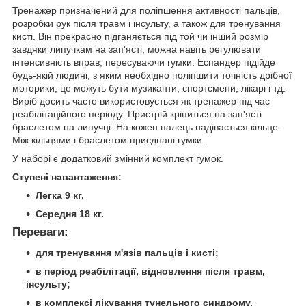
Тренажер призначений для поліпшення активності пальців,
розробки рук після травм і інсульту, а також для тренування
кисті. Він прекрасно підганяється під той чи інший розмір
завдяки липучкам на зап'ясті, можна навіть регулювати
інтенсивність вправ, пересуваючи гумки. Еспандер підійде
будь-якій людині, з яким необхідно поліпшити точність дрібної
моторики, це можуть бути музиканти, спортсмени, лікарі і тд.
Виріб досить часто використовується як тренажер під час
реабілітаційного періоду. Пристрій кріпиться на зап'ясті
браслетом на липучці. На кожен палець надівається кільце.
Між кільцями і браслетом приєднані гумки.
У наборі є додатковий змінний комплект гумок.
Ступені навантаження:
Легка 9 кг.
Середня 18 кг.
Переваги:
для тренування м'язів пальців і кисті;
в період реабілітації, відновлення після травм,
інсульту;
в комплексі лікування тунельного синдрому,