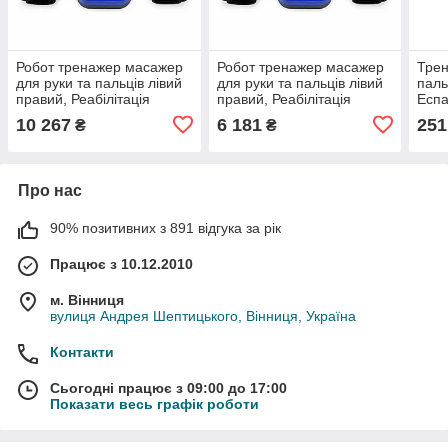
Робот тренажер масажер
Робот тренажер масажер
Трен
для руки та пальців лівий
для руки та пальців лівий
паль
правий, Реабілітація
правий, Реабілітація
Еспа
функцій лівої правої руки,
функцій лівої правої руки,
трен
10 267
6 181
251
₴
₴
реабілітаційні рукавиці 2
реабілітаційні 2 шт XL чи
паль
шт XL
XXL
6/8/9
Про нас
90% позитивних з 891 відгука за рік
Працює з 10.12.2010
м. Вінниця
вулиця Андрея Шептицького, Вінниця, Україна
Контакти
Сьогодні працює з 09:00 до 17:00
Показати весь графік роботи