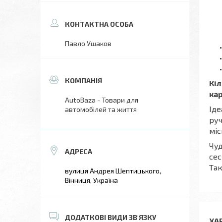
Павло Ушаков
Кіл
кар
AutoBaza - Товари для
Іде
автомобілей та життя
руч
міс
Чуд
сес
Так
вулиця Андрея Шептицького,
Вінниця, Україна
ХА