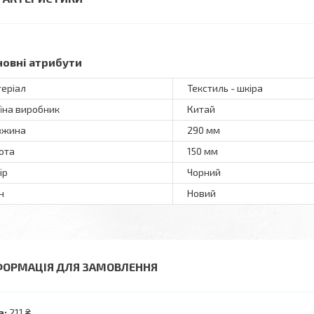
новні атрибути
еріал
Текстиль - шкіра
їна виробник
Китай
вжина
290 мм
ота
150 мм
ір
Чорний
н
Новий
ФОРМАЦІЯ ДЛЯ ЗАМОВЛЕННЯ
а:
211 ₴