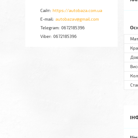
https://autobaza.com.ua
autobazav@gmail.com
Ос
0672185396
0672185396
Мат
Кра
До
Вис
Кол
Ста
ІН
Цін