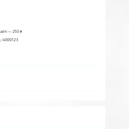
айті — 250 ₴
:
4000123