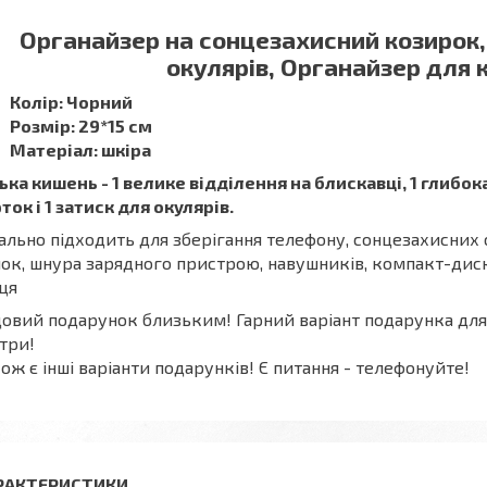
Органайзер на сонцезахисний козирок
окулярів, Органайзер для 
Колір: Чорний
Розмір: 29*15 см
Матеріал: шкіра
ька кишень - 1 велике відділення на блискавці, 1 глибо
ток і 1 затиск для окулярів.
ально підходить для зберігання телефону, сонцезахисних о
ок, шнура зарядного пристрою, навушників, компакт-диск
ця
овий подарунок близьким! Гарний варіант подарунка для т
три!
ож є інші варіанти подарунків! Є питання - телефонуйте!
РАКТЕРИСТИКИ