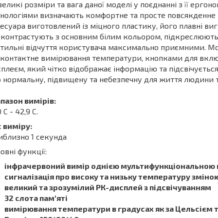
еликі розміри та вага даної моделі у поєднанні з її ерго
нологіями визначають комфортне та просте повсякденне 
есуара виготовлений із міцного пластику, його плавні виг
контрастують з основним білим кольором, підкреслюють
тильні відчуття користувача максимально приємними. Мо
контактне вимірювання температури, кнопками для вклю
плеєм, який чітко відображає інформацію та підсвічуєть
 нормальну, підвищену та небезпечну для життя людини 
пазон вимірів:
0 C - 42,9 C.
 виміру:
близно 1 секунда
овні функції:
інфрачервоний вимір однією мультифункціональною
сигналізація про високу та низьку температуру зміно
великий та зрозумілий РК-дисплей з підсвічуванням
32 слота пам'яті
вимірювання температури в градусах як за Цельсієм 