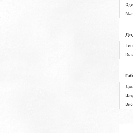
Оди
Мак
До
Тип
Кіл
Га
До
Ши
Вис