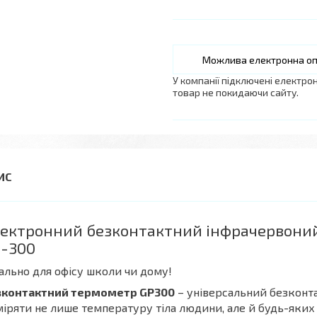
У компанії підключені електро
товар не покидаючи сайту.
ектронний безконтактний інфрачервоний
-300
ально для офісу школи чи дому!
зконтактний термометр GP300
– універсальний безконт
іряти не лише температуру тіла людини, але й будь-яких