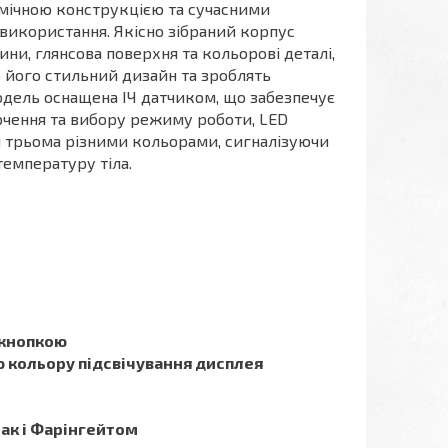
номічною конструкцією та сучасними
використання. Якісно зібраний корпус
ини, глянсова поверхня та кольорові деталі,
 його стильний дизайн та зроблять
дель оснащена ІЧ датчиком, що забезпечує
чення та вибору режиму роботи, LED
ся трьома різними кольорами, сигналізуючи
температуру тіла.
 кнопкою
ю кольору підсвічування дисплея
так і Фарінгейтом