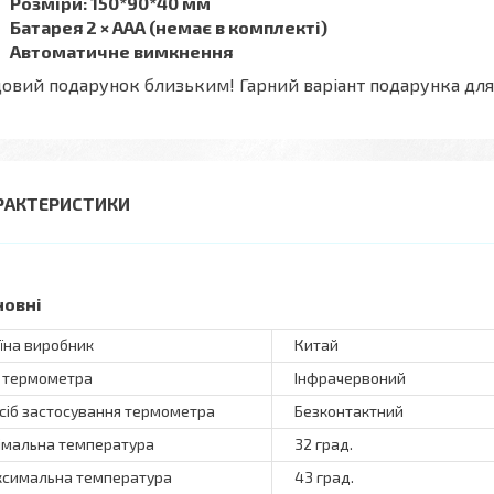
Розміри: 150*90*40 мм
Батарея 2 × AAA (немає в комплекті)
Автоматичне вимкнення
овий подарунок близьким! Гарний варіант подарунка для ма
РАКТЕРИСТИКИ
новні
їна виробник
Китай
 термометра
Інфрачервоний
сіб застосування термометра
Безконтактний
імальна температура
32 град.
симальна температура
43 град.