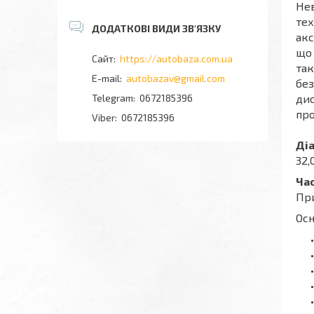
Нев
тех
акс
що 
https://autobaza.com.ua
так
autobazav@gmail.com
без
дис
0672185396
про
0672185396
Діа
32,
Час
При
Осн