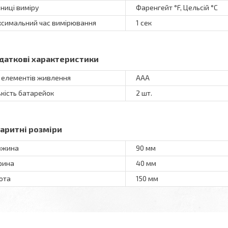
ниці виміру
Фаренгейт °F, Цельсій °C
симальний час вимірювання
1 сек
даткові характеристики
 елементів живлення
AAA
ькість батарейок
2 шт.
баритні розміри
вжина
90 мм
рина
40 мм
ота
150 мм