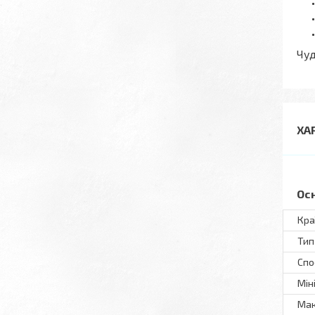
Чуд
ХА
Ос
Кра
Тип
Спо
Мін
Мак