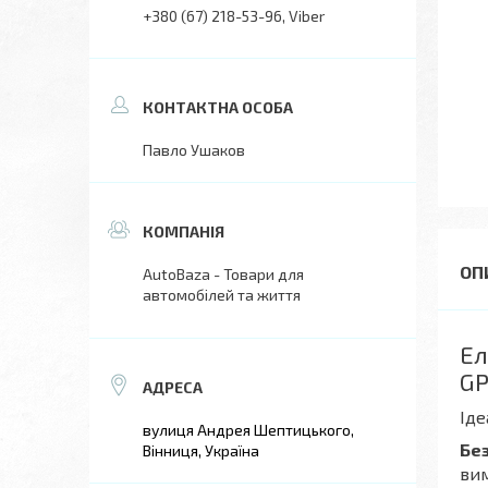
+380 (67) 218-53-96
Viber
Павло Ушаков
AutoBaza - Товари для
автомобілей та життя
Ел
GP
Іде
вулиця Андрея Шептицького,
Бе
Вінниця, Україна
вим