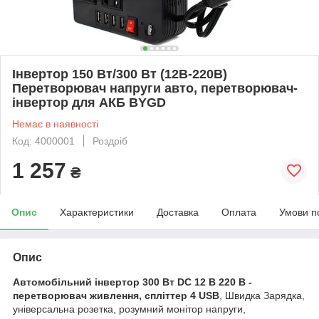
Інвертор 150 Вт/300 Вт (12В-220В)
Перетворювач напруги авто, перетворювач-
інвертор для АКБ BYGD
Немає в наявності
Код: 4000001
Роздріб
1 257
₴
Опис
Характеристики
Доставка
Оплата
Умови п
Опис
Автомобільний інвертор 300 Вт DC 12 В 220 В -
перетворювач живлення, спліттер 4 USB
, Швидка Зарядка,
універсальна розетка, розумний монітор напруги,