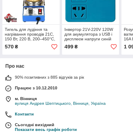
Тигель для лудіння та
Інвертор 21V-220V 120W
Розу
нагрівання проводів 21С,
для акумулятора з USB і
ват
150 Вт, 220 В, 200–450°C,
дисплеєм напруги синій
16A 
діаметр 50 мм, 500 грам,
елек
570
499
1 0
₴
₴
паяльна ванна
Про нас
90% позитивних з 885 відгуків за рік
Працює з 10.12.2010
м. Вінниця
вулиця Андрея Шептицького, Вінниця, Україна
Контакти
Сьогодні вихідний
Показати весь графік роботи