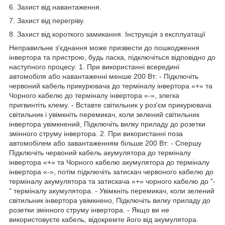
6. Захист від навантаження.
7. Захист від перегріву.
8. Захист від короткого замикання. Інструкція з експлуатації
Неправильне з'єднання може призвести до пошкодження
інвертора та пристрою, будь ласка, підключіться відповідно до
наступного процесу: 1. При використанні всередині
автомобіля або навантаженні менше 200 Вт: - Підключіть
червоний кабель прикурювача до терміналу інвертора «+» та
Чорного кабелю до терміналу інвертора «-», злегка
пригвинтіть клему. - Вставте світильник у роз'єм прикурювача
світильник і увімкніть перемикач, коли зелений світильник
інвертора увімкнений, Підключіть вилку приладу до розетки
змінного струму інвертора. 2. При використанні поза
автомобілем або завантаженням більше 200 Вт: - Спершу
Підключіть червоний кабель акумулятора до терміналу
інвертора «+» та Чорного кабелю акумулятора до терміналу
інвертора «-», потім підключіть затискач червоного кабелю до
терміналу акумулятора та затискача «+» чорного кабелю до "-
" терміналу акумулятора. - Увімкніть перемикач, коли зелений
світильник інвертора увімкнено, Підключіть вилку приладу до
розетки змінного струму інвертора. - Якщо ви не
використовуєте кабель, відокремте його від акумулятора.