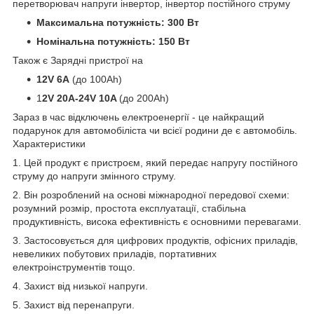
перетворювач напруги інвертор, інвертор постійного струму
Максимальна потужність: 300 Вт
Номінальна потужність: 150 Вт
Також є Зарядні пристрої на
12V 6A
(до 100Ah)
1
2V 20A-24V 10A
(до 200Ah)
Зараз в час відключень електроенергії - це найкращий
подарунок для автомобіліста чи всієї родини де є автомобіль.
Характеристики
1. Цей продукт є пристроєм, який передає напругу постійного
струму до напруги змінного струму.
2. Він розроблений на основі міжнародної передової схеми:
розумний розмір, простота експлуатації, стабільна
продуктивність, висока ефективність є основними перевагами.
3. Застосовується для цифрових продуктів, офісних приладів,
невеликих побутових приладів, портативних
електроінструментів тощо.
4. Захист від низької напруги.
5. Захист від перенапруги.