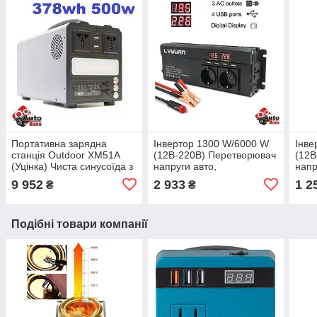
Портативна зарядна
Інвертор 1300 W/6000 W
Інве
станція Outdoor XM51A
(12В-220В) Перетворювач
(12В
(Уцінка) Чиста синусоїда з
напруги авто,
напр
інвертором 500 Вт (пікова
перетворювач-інвертор
пере
9 952
2 933
1 2
₴
₴
1000 Вт) 378 wh
для АКБ Lvyuan
для
Подібні товари компанії