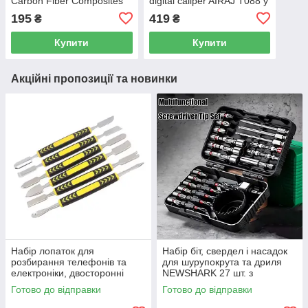
Carbon Fiber Composites
digital caliper AIRAJ T088 у
Digital Caliper
футлярі з кейсом +
195
419
₴
₴
батарейка
Купити
Купити
Акційні пропозиції та новинки
Набір лопаток для
Набір біт, свердел і насадок
розбирання телефонів та
для шурупокрута та дриля
електроніки, двосторонні
NEWSHARK 27 шт. з
металеві інструменти для
головками 8–10 мм,
Готово до відправки
Готово до відправки
відкривання корпусів 6 шт.
коронкою 51 мм і
подовжувачем у кейсі