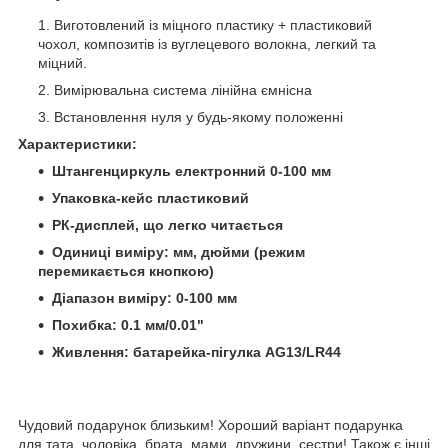
Виготовлений із міцного пластику + пластиковий
чохол, композитів із вуглецевого волокна, легкий та
міцний.
Вимірювальна система лінійна ємнісна
Встановлення нуля у будь-якому положенні
Характеристики:
Штангенциркуль електронний 0-100 мм
Упаковка-кейс пластиковий
РК-дисплей, що легко читається
Одиниці виміру: мм, дюйми (режим
перемикається кнопкою)
Діапазон виміру: 0-100 мм
Похибка: 0.1 мм/0.01"
Живлення: батарейка-пігулка AG13/LR44
Чудовий подарунок близьким! Хороший варіант подарунка
для тата, чоловіка, брата, мами, дружини, сестри! Також є інші