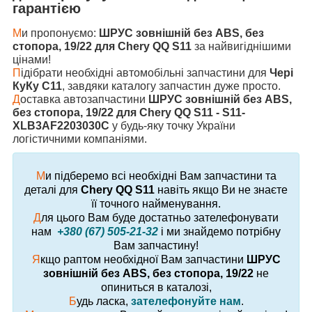
гарантією
М
и пропонуємо:
ШРУС зовнішній без ABS, без
стопора, 19/22 для Chery QQ S11
за найвигіднішими
цінами!
П
ідібрати необхідні автомобільні запчастини для
Чері
КуКу С11
, завдяки каталогу запчастин дуже просто.
Д
оставка автозапчастини
ШРУС зовнішній без ABS,
без стопора, 19/22 для Chery QQ S11 - S11-
XLB3AF2203030C
у будь-яку точку України
логістичними компаніями.
М
и підберемо всі необхідні Вам запчастини та
деталі для
Chery QQ S11
навіть якщо Ви не знаєте
її точного найменування.
Д
ля цього Вам буде достатньо зателефонувати
нам
+380 (67) 505-21-32
і ми знайдемо потрібну
Вам запчастину!
Я
кщо раптом необхідної Вам запчастини
ШРУС
зовнішній без ABS, без стопора, 19/22
не
опиниться в каталозі,
Б
удь ласка,
зателефонуйте нам
.