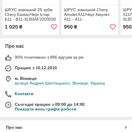
ШРУС зовнішній 25 зубів
ШРУС зовнішній Chery
ШРУС
Chery Eastar/Чері Істар
Amulet A11/Чері Амулет
S11/
Б11 - B11-XLB3AF2203030
А11 - A11-
XLB
XLB3AH2203030E
1 020
950
950
₴
₴
Про нас
90% позитивних з 886 відгуків за рік
Працює з 10.12.2010
м. Вінниця
вулиця Андрея Шептицького, Вінниця, Україна
Контакти
Сьогодні працює з 09:00 до 14:00
Показати весь графік роботи
Про нас