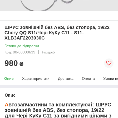
ШРУС зовнішній без ABS, без стопора, 19/22
Chery QQ S11/Чері КуКу С11 - S11-
XLB3AF2203030C
Готово до відправки
Код: 00-00000639
Роздріб
980
₴
Опис
Характеристики
Доставка
Оплата
Умови п
Опис
А
втозапчастини та комплектуючі:
ШРУС
зовнішній без ABS, без стопора, 19/22
для
Чері КуКу С11
за вигідними цінами з