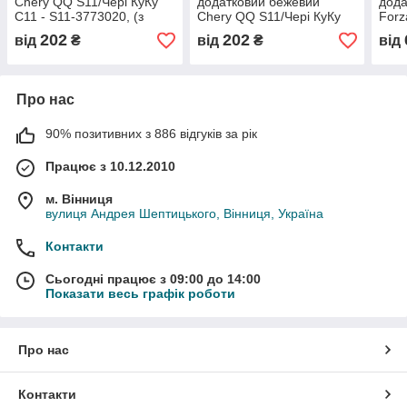
Chery QQ S11/Чері КуКу
додатковий бежевий
дода
С11 - S11-3773020, (з
Chery QQ S11/Чері КуКу
Forz
розбірки)
С11 - S11-3773070CB, (з
- A1
202
202
від
₴
від
₴
від
розбірки)
розб
Про нас
90% позитивних з 886 відгуків за рік
Працює з 10.12.2010
м. Вінниця
вулиця Андрея Шептицького, Вінниця, Україна
Контакти
Сьогодні працює з 09:00 до 14:00
Показати весь графік роботи
Про нас
Контакти