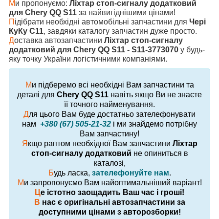
М
и пропонуємо:
Ліхтар стоп-сигналу додатковий
для Chery QQ S11
за найвигіднішими цінами!
П
ідібрати необхідні автомобільні запчастини для
Чері
КуКу С11
, завдяки каталогу запчастин дуже просто.
Д
оставка автозапчастини
Ліхтар стоп-сигналу
додатковий для Chery QQ S11 - S11-3773070
у будь-
яку точку України логістичними компаніями.
М
и підберемо всі необхідні Вам запчастини та
деталі для
Chery QQ S11
навіть якщо Ви не знаєте
її точного найменування.
Д
ля цього Вам буде достатньо зателефонувати
нам
+380 (67) 505-21-32
і ми знайдемо потрібну
Вам запчастину!
Я
кщо раптом необхідної Вам запчастини
Ліхтар
стоп-сигналу додатковий
не опиниться в
каталозі,
Б
удь ласка,
зателефонуйте нам
.
М
и запропонуємо Вам найоптимальніший варіант!
Ц
е істотно заощадить Ваш час і гроші!
В
нас є оригінальні автозапчастини за
доступними цінами з авторозборки!