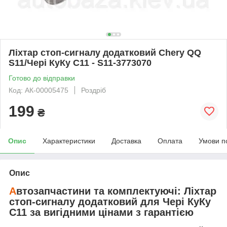
Ліхтар стоп-сигналу додатковий Chery QQ
S11/Чері КуКу С11 - S11-3773070
Готово до відправки
Код: АК-00005475
Роздріб
199
₴
Опис
Характеристики
Доставка
Оплата
Умови п
Опис
А
втозапчастини та комплектуючі:
Ліхтар
стоп-сигналу додатковий
для
Чері КуКу
С11
за вигідними цінами з гарантією