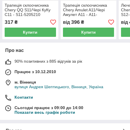
Трапеція склоочисника
Трапеція склоочисника
Лючо
Chery QQ S11/Чері КуКу
Chery Amulet A11/Чері
Cher
С11 - S11-5205210
Амулет А11 - A11-
S12-
5205011, (з розбірки)
розб
317
396
₴
від
₴
від
Купити
Купити
Про нас
90% позитивних з 885 відгуків за рік
Працює з 10.12.2010
м. Вінниця
вулиця Андрея Шептицького, Вінниця, Україна
Контакти
Сьогодні працює з 09:00 до 14:00
Показати весь графік роботи