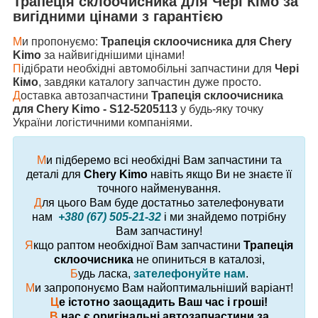
Трапеція склоочисника
для
Чері Кімо
за
вигідними цінами з гарантією
М
и пропонуємо:
Трапеція склоочисника для Chery
Kimo
за найвигіднішими цінами!
П
ідібрати необхідні автомобільні запчастини для
Чері
Кімо
, завдяки каталогу запчастин дуже просто.
Д
оставка автозапчастини
Трапеція склоочисника
для Chery Kimo - S12-5205113
у будь-яку точку
України логістичними компаніями.
М
и підберемо всі необхідні Вам запчастини та
деталі для
Chery Kimo
навіть якщо Ви не знаєте її
точного найменування.
Д
ля цього Вам буде достатньо зателефонувати
нам
+380 (67) 505-21-32
і ми знайдемо потрібну
Вам запчастину!
Я
кщо раптом необхідної Вам запчастини
Трапеція
склоочисника
не опиниться в каталозі,
Б
удь ласка,
зателефонуйте нам
.
М
и запропонуємо Вам найоптимальніший варіант!
Ц
е істотно заощадить Ваш час і гроші!
В
нас є оригінальні автозапчастини за