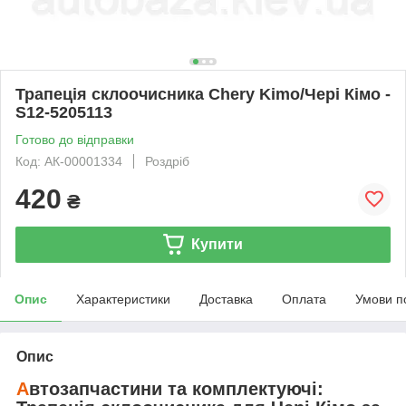
Трапеція склоочисника Chery Kimo/Чері Кімо -
S12-5205113
Готово до відправки
Код: АК-00001334
Роздріб
420
₴
Купити
Опис
Характеристики
Доставка
Оплата
Умови п
Опис
А
втозапчастини та комплектуючі: