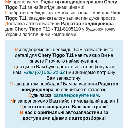
М
и пропонуємо:
Радіатор кондиціонера для Chery
Tiggo T11
за найвигіднішими цінами!
П
ідібрати необхідні автомобільні запчастини для
Чері
Tiggo T11
, завдяки каталогу запчастин дуже просто.
Д
оставка автозапчастини
Радіатор кондиціонера
для Chery Tiggo T11 - T11-8105110
у будь-яку точку
України логістичними компаніями.
М
и підберемо всі необхідні Вам запчастини та
деталі для
Chery Tiggo T11
навіть якщо Ви не
знаєте її точного найменування.
Д
ля цього Вам буде достатньо зателефонувати
нам
+380 (67) 505-21-32
і ми знайдемо потрібну
Вам запчастину!
Я
кщо раптом необхідної Вам запчастини
Радіатор
кондиціонера
не опиниться в каталозі,
Б
удь ласка,
зателефонуйте нам
.
М
и запропонуємо Вам найоптимальніший варіант!
Ц
е істотно заощадить Ваш час і гроші!
В
нас є оригінальні автозапчастини за
доступними цінами з авторозборки!