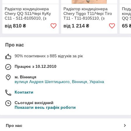
Радіатор кондиціонера
Радіатор кондиціонера
Поду
Chery QQ S11/Чері КуКу
Chery Tiggo T11/Чері Тіго
конд
С11 - S11-8105010, (з
T11 - T11-8105110, (з
QQ S
розбірки)
розбірки)
S11
810
1 214
65
від
₴
від
₴
Про нас
90% позитивних з 885 відгуків за рік
Працює з 10.12.2010
м. Вінниця
вулиця Андрея Шептицького, Вінниця, Україна
Контакти
Сьогодні вихідний
Показати весь графік роботи
Про нас