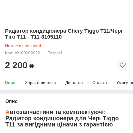
Радіатор кондиціонера Chery Tiggo T11/Чері
Тіго T11 - T11-8105110
Немає в наявності
Код: АК-00002022
Роздріб
2 200
₴
Опис
Характеристики
Доставка
Оплата
Умови п
Опис
А
втозапчастини та комплектуючі:
Радіатор кондиціонера
для
Чері Tiggo
T11
за вигідними цінами з гарантією