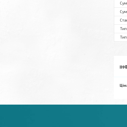
Сум
Сум
Ста
Тип
Тип
ІН
Цін