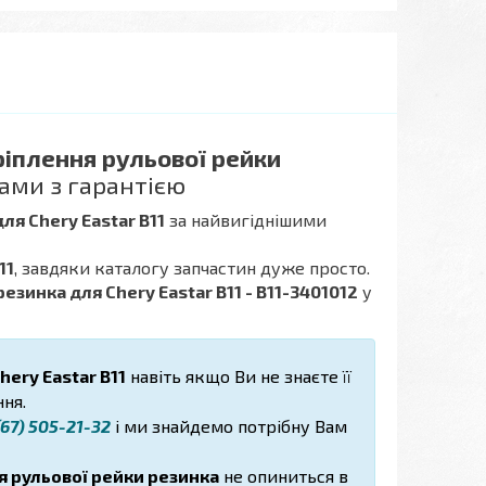
ріплення рульової рейки
ами з гарантією
ля Chery Eastar B11
за найвигіднішими
11
, завдяки каталогу запчастин дуже просто.
езинка для Chery Eastar B11 - B11-3401012
у
hery Eastar B11
навіть якщо Ви не знаєте її
ня.
67) 505-21-32
і ми знайдемо потрібну Вам
я рульової рейки резинка
не опиниться в