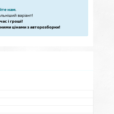
йте нам
.
льніший варіант!
ас і гроші!
пними цінами з авторозборки!