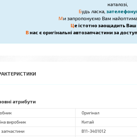
каталозі,
Б
удь ласка,
зателефону
М
и запропонуємо Вам найоптима
Ц
е істотно заощадить Ваш ч
В
нас є оригінальні автозапчастини за досту
РАКТЕРИСТИКИ
новні атрибути
обник
Оригінал
їна виробник
Китай
 запчастини
B11-3401012