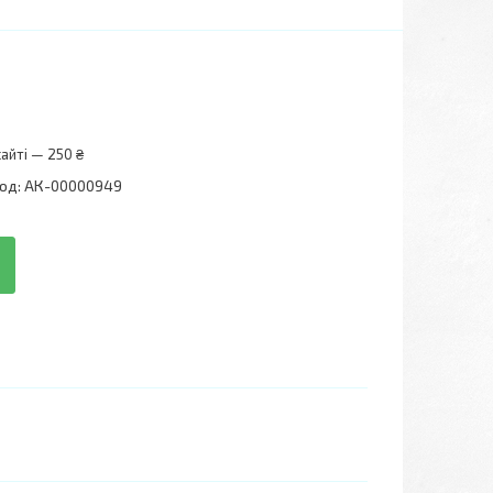
айті — 250 ₴
од:
АК-00000949