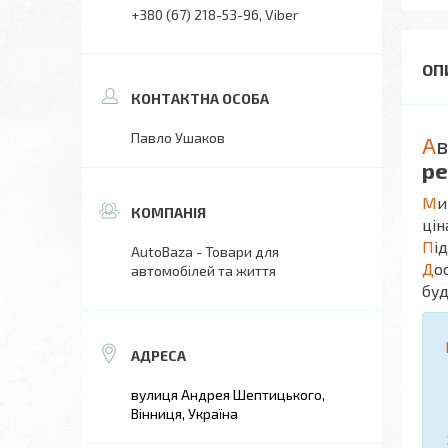
+380 (67) 218-53-96
Viber
Павло Ушаков
А
в
ре
М
и
цін
П
і
AutoBaza - Товари для
Д
о
автомобілей та життя
буд
вулиця Андрея Шептицького,
Вінниця, Україна