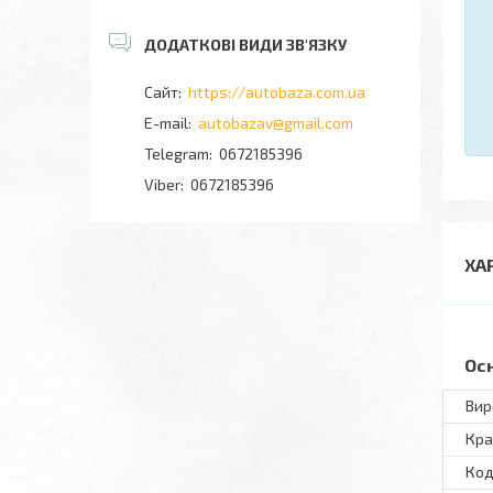
https://autobaza.com.ua
autobazav@gmail.com
0672185396
0672185396
ХА
Ос
Вир
Кра
Код