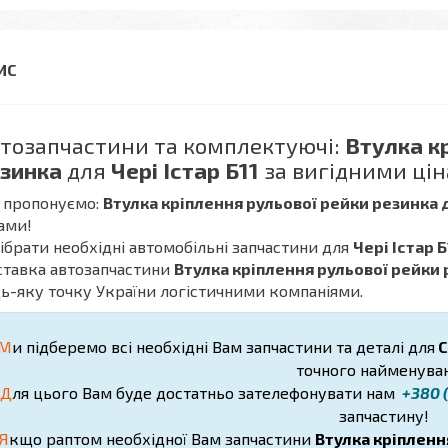
тозапчастини та комплектуючі:
Втулка к
зинка
для
Чері Істар Б11
за вигідними цін
 пропонуємо:
Втулка кріплення рульової рейки резинка д
ами!
дібрати необхідні автомобільні запчастини для
Чері Істар Б
ставка автозапчастини
Втулка кріплення рульової рейки р
ь-яку точку України логістичними компаніями.
М
и підберемо всі необхідні Вам запчастини та деталі для
C
точного найменуван
Д
ля цього Вам буде достатньо зателефонувати нам
+380 (
запчастину!
Я
кщо раптом необхідної Вам запчастини
Втулка кріпленн