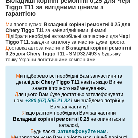
Вкладиші корінні ремонтні 0,25
для
Чері
Tiggo T11
за вигідними цінами з
гарантією
М
и пропонуємо:
Вкладиші корінні ремонтні 0,25 для
Chery Tiggo T11
за найвигіднішими цінами!
П
ідібрати необхідні автомобільні запчастини для
Чері
Tiggo T11
, завдяки каталогу запчастин дуже просто.
Д
оставка автозапчастини
Вкладиші корінні ремонтні
0,25 для Chery Tiggo T11 - SMD327493
у будь-яку
точку України логістичними компаніями.
М
и підберемо всі необхідні Вам запчастини та
деталі для
Chery Tiggo T11
навіть якщо Ви не
знаєте її точного найменування.
Д
ля цього Вам буде достатньо зателефонувати
нам
+380 (67) 505-21-32
і ми знайдемо потрібну
Вам запчастину!
Я
кщо раптом необхідної Вам запчастини
Вкладиші корінні ремонтні 0,25
не опиниться в
каталозі,
Б
удь ласка,
зателефонуйте нам
.
М
и запропонуємо Вам найоптимальніший варіант!