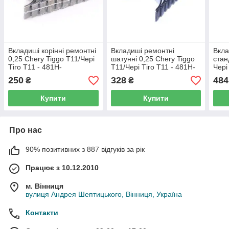
Вкладиші корінні ремонтні
Вкладиші ремонтні
Вкла
0,25 Chery Tiggo T11/Чері
шатунні 0,25 Chery Tiggo
стан
Тіго T11 - 481H-
T11/Чері Тіго T11 - 481H-
Чері
BJ1005013BA-025
BJ1004121BA
BJ1
250
328
484
₴
₴
Купити
Купити
Про нас
90% позитивних з 887 відгуків за рік
Працює з 10.12.2010
м. Вінниця
вулиця Андрея Шептицького, Вінниця, Україна
Контакти