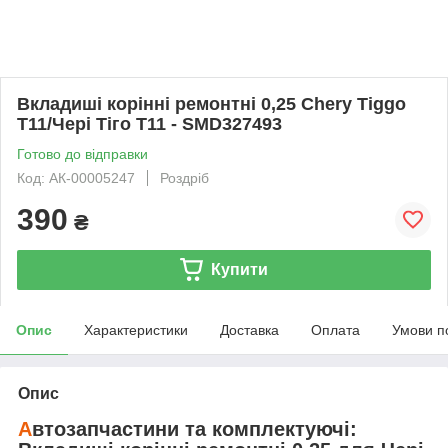
Вкладиші корінні ремонтні 0,25 Chery Tiggo
T11/Чері Тіго T11 - SMD327493
Готово до відправки
Код: АК-00005247
Роздріб
390
₴
Купити
Опис
Характеристики
Доставка
Оплата
Умови п
Опис
А
втозапчастини та комплектуючі: