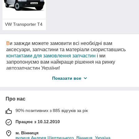
найменування.
Д
ля цього вам достатньо звя'затися з нами за
+380 (67) 505-21-32
і ми підберемо потрібні вам
запчастину!
VW Transporter T4
Я
кщо необхідної вам запчастини не виявилося в
каталозі,
Б
удь ласка,
зателефонуйте нам
.
В
и завжди можете замовити всі необхідні вам
М
и запропонуємо вам самий оптимальний
аксесуари, запчастини та матеріали скориставшись
варіант!
контактами для замовлення запчастин
і ми
Ц
е суттєво збереже Ваш час та гроші!
запропонуємо вам найкраще рішення на ринку
автозапчастин України!
В
нас є також необхідні вам запчастини
з
Показати все
авторозборки
за самими вигідними цінами!
Про нас
90% позитивних з 885 відгуків за рік
Працює з 10.12.2010
м. Вінниця
вулиця Андрея Шептицького, Вінниця, Україна