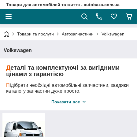
Товари для автомобілей та життя - autobaza.com.ua
Товари та послуги
Автозапчастини
Volkswagen
Volkswagen
Д
еталі та комплектуючі за вигідними
цінами з гарантією
П
ідібрати необхідні автомобільні запчастини, завдяки
каталогу запчастин дуже просто.
Д
оставка автозапчастини у любу точку України
Показати все
логістичними компаніями.
А
второзбірка - це оригінальні запчастини за самими
вигідними цінами!
М
и підберемо всі необхідні вам запчастини та
деталі навіть якщо ви не знаєте її точного