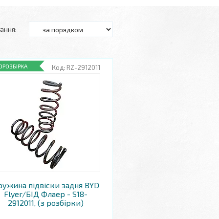
ОРОЗБІРКА
RZ-2912011
ружина підвіски задня BYD
Flyer/БІД Флаер - S18-
2912011, (з розбірки)