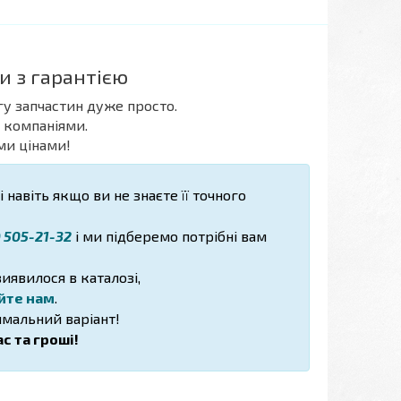
и з гарантією
гу запчастин дуже просто.
 компаніями.
ми цінами!
 навіть якщо ви не знаєте її точного
) 505-21-32
і ми підберемо потрібні вам
иявилося в каталозі,
йте нам
.
мальний варіант!
с та гроші!