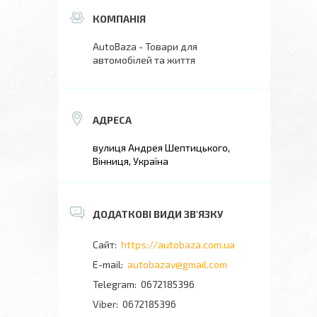
AutoBaza - Товари для
автомобілей та життя
вулиця Андрея Шептицького,
Вінниця, Україна
https://autobaza.com.ua
autobazav@gmail.com
0672185396
0672185396