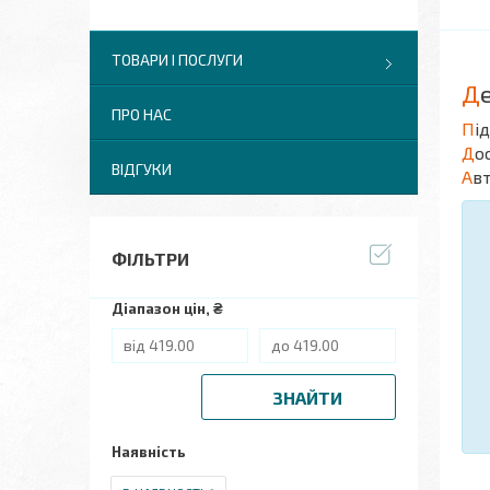
ТОВАРИ І ПОСЛУГИ
Д
ПРО НАС
П
і
Д
о
ВІДГУКИ
А
в
ФІЛЬТРИ
Діапазон цін, ₴
ЗНАЙТИ
Наявність