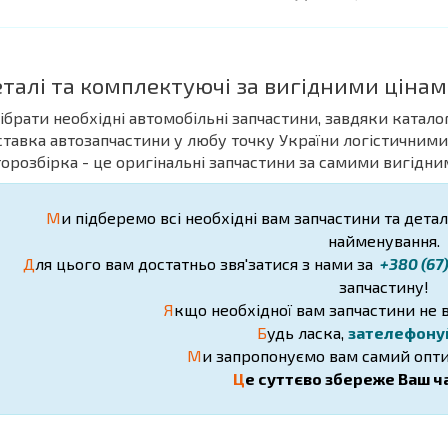
еталі та комплектуючі за вигідними цінам
дібрати необхідні автомобільні запчастини, завдяки катало
ставка автозапчастини у любу точку України логістичними
торозбірка - це оригінальні запчастини за самими вигідни
М
и підберемо всі необхідні вам запчастини та деталі
найменування.
Д
ля цього вам достатньо звя'затися з нами за
+380 (67
запчастину!
Я
кщо необхідної вам запчастини не в
Б
удь ласка,
зателефону
М
и запропонуємо вам самий опти
Ц
е суттєво збереже Ваш ча