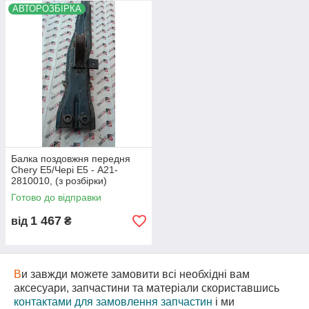
АВТОРОЗБІРКА
деталі навіть якщо ви не знаєте її точного
найменування.
Д
ля цього вам достатньо звя'затися з нами за
+380 (67) 505-21-32
і ми підберемо потрібні вам
запчастину!
Я
кщо необхідної вам запчастини не виявилося в
каталозі,
Б
удь ласка,
зателефонуйте нам
.
М
и запропонуємо вам самий оптимальний
варіант!
Ц
е суттєво збереже Ваш час та гроші!
Балка поздовжня передня
Chery E5/Чері Е5 - A21-
2810010, (з розбірки)
Готово до відправки
1 467
від
₴
В
и завжди можете замовити всі необхідні вам
аксесуари, запчастини та матеріали скориставшись
контактами для замовлення запчастин
і ми