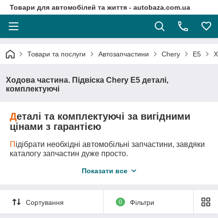
Товари для автомобілей та життя - autobaza.com.ua
Товари та послуги
Автозапчастини
Chery
E5
Х
Ходова частина. Підвіска Chery E5 деталі,
комплектуючі
Д
еталі та комплектуючі за вигідними
цінами з гарантією
П
ідібрати необхідні автомобільні запчастини, завдяки
каталогу запчастин дуже просто.
Д
оставка автозапчастини у любу точку України
Показати все
логістичними компаніями.
А
второзбірка - це оригінальні запчастини за самими
вигідними цінами!
Сортування
0
Фільтри
М
и підберемо всі необхідні вам запчастини та