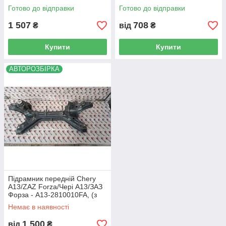
XLB3AF2203050B
3001011, (з розбірки)
Готово до відправки
Готово до відправки
1 507
708
₴
від
₴
Купити
Купити
АВТОРОЗБІРКА
Підрамник передній Chery
A13/ZAZ Forza/Чері А13/ЗАЗ
Форза - A13-2810010FA, (з
розбірки)
Немає в наявності
1 500
від
₴