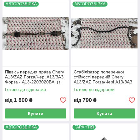
АВТОРОЗБІРКА
АВТОРОЗБІРКА
деталі навіть якщо ви не знаєте її точного
найменування.
Д
ля цього вам достатньо звя'затися з нами за
+380 (67) 505-21-32
і ми підберемо потрібні вам
запчастину!
Я
кщо необхідної вам запчастини не виявилося в
каталозі,
Б
удь ласка,
зателефонуйте нам
.
М
и запропонуємо вам самий оптимальний
варіант!
Ц
е суттєво збереже Ваш час та гроші!
Піввісь передня права Chery
Стабілізатор поперечної
A13/ZAZ Forza/Чері А13/ЗАЗ
стійкості передній Chery
Форза - A13-2203020BA, (з
A13/ZAZ Forza/Чері А13/ЗАЗ
розбірки)
Форза - A13-2906010, (з
Готово до відправки
Готово до відправки
розбірки)
1 800
790
від
₴
від
₴
Купити
Купити
АВТОРОЗБІРКА
ГАРАНТІЯ