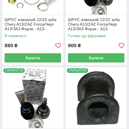
ШРУС зовнішній 22/24 зуба
ШРУС зовнішній 22/22 зуба
Chery A13/ZAZ Forza/Чері
Chery A13/ZAZ Forza/Чері
А13/ЗАЗ Форза - A13-
А13/ЗАЗ Форза - A13-
XLB3AF2203030B
XLB3AF2203030B
В наявності
Готово до відправки
880
900
₴
₴
Купити
Купити
ГАРАНТІЯ
ГАРАНТІЯ