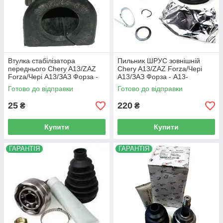
Втулка стабілізатора
Пильник ШРУС зовнішній
переднього Chery A13/ZAZ
Chery A13/ZAZ Forza/Чері
Forza/Чері А13/ЗАЗ Форза -
А13/ЗАЗ Форза - A13-
A13-2906013
XLB3AF2203111B
Готово до відправки
Готово до відправки
25
220
₴
₴
Купити
Купити
ГАРАНТІЯ
ГАРАНТІЯ