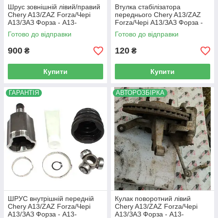
Шрус зовнішній лівий/правий
Втулка стабілізатора
Chery A13/ZAZ Forza/Чері
переднього Chery A13/ZAZ
А13/ЗАЗ Форза - A13-
Forza/Чері А13/ЗАЗ Форза -
XLB3AF2203030B
A13-2906013
Готово до відправки
Готово до відправки
900
120
₴
₴
Купити
Купити
ГАРАНТІЯ
АВТОРОЗБІРКА
ШРУС внутрішній передній
Кулак поворотний лівий
Chery A13/ZAZ Forza/Чері
Chery A13/ZAZ Forza/Чері
А13/ЗАЗ Форза - A13-
А13/ЗАЗ Форза - A13-