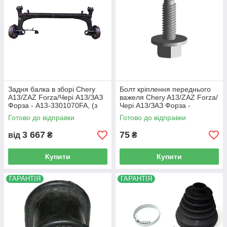
Задня балка в зборі Chery
Болт кріплення переднього
A13/ZAZ Forza/Чері А13/ЗАЗ
важеля Chery A13/ZAZ Forza/
Форза - A13-3301070FA, (з
Чері А13/ЗАЗ Форза -
розбірки)
N10127702
Готово до відправки
Готово до відправки
3 667
75
від
₴
₴
Купити
Купити
ГАРАНТІЯ
ГАРАНТІЯ