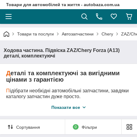
Товари для автомобілей та життя - autobaza.com.ua
Товари та послуги
Автозапчастини
Chery
ZAZ/Che
Ходова частина. Підвіска ZAZ/Chery Forza (A13)
деталі, комплектуючі
Д
еталі та комплектуючі за вигідними
цінами з гарантією
П
ідібрати необхідні автомобільні запчастини, завдяки
каталогу запчастин дуже просто.
Д
оставка автозапчастини у любу точку України
Показати все
логістичними компаніями.
А
второзбірка - це оригінальні запчастини за самими
вигідними цінами!
Сортування
0
Фільтри
М
и підберемо всі необхідні вам запчастини та