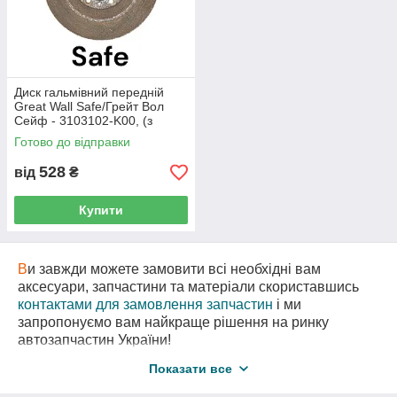
Диск гальмівний передній
Great Wall Safe/Грейт Вол
Сейф - 3103102-K00, (з
розбірки)
Готово до відправки
528
від
₴
Купити
В
и завжди можете замовити всі необхідні вам
аксесуари, запчастини та матеріали скориставшись
контактами для замовлення запчастин
і ми
запропонуємо вам найкраще рішення на ринку
автозапчастин України!
В
нас є також необхідні вам запчастини
з
Показати все
авторозборки
за самими вигідними цінами!