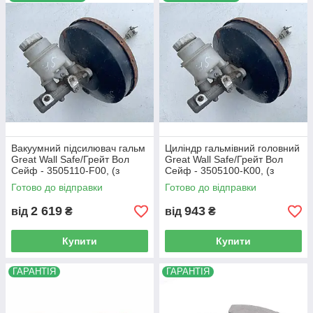
найменування.
Д
ля цього вам достатньо звя'затися з нами за
+380 (67) 505-21-32
і ми підберемо потрібні вам
запчастину!
Я
кщо необхідної вам запчастини не виявилося в
каталозі,
Б
удь ласка,
зателефонуйте нам
.
М
и запропонуємо вам самий оптимальний
варіант!
Ц
е суттєво збереже Ваш час та гроші!
Вакуумний підсилювач гальм
Циліндр гальмівний головний
Great Wall Safe/Грейт Вол
Great Wall Safe/Грейт Вол
Сейф - 3505110-F00, (з
Сейф - 3505100-K00, (з
розбірки)
розбірки)
Готово до відправки
Готово до відправки
2 619
943
від
₴
від
₴
Купити
Купити
ГАРАНТІЯ
ГАРАНТІЯ