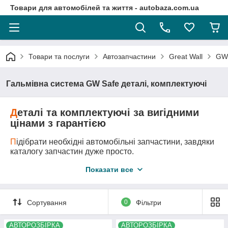
Товари для автомобілей та життя - autobaza.com.ua
Товари та послуги
Автозапчастини
Great Wall
GW
Гальмівна система GW Safe деталі, комплектуючі
Д
еталі та комплектуючі за вигідними
цінами з гарантією
П
ідібрати необхідні автомобільні запчастини, завдяки
каталогу запчастин дуже просто.
Д
оставка автозапчастини у любу точку України
Показати все
логістичними компаніями.
А
второзбірка - це оригінальні запчастини за самими
вигідними цінами!
Сортування
0
Фільтри
М
и підберемо всі необхідні вам запчастини та
АВТОРОЗБІРКА
АВТОРОЗБІРКА
деталі навіть якщо ви не знаєте її точного