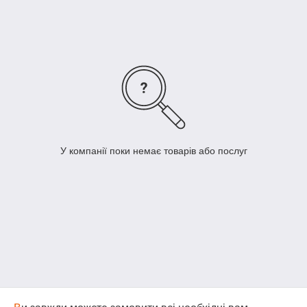
найменування.
Д
ля цього вам достатньо звя'затися з нами за
+380 (67) 505-21-32
і ми підберемо потрібні вам
запчастину!
Я
кщо необхідної вам запчастини не виявилося в
каталозі,
Б
удь ласка,
зателефонуйте нам
.
М
и запропонуємо вам самий оптимальний
варіант!
Ц
е суттєво збереже Ваш час та гроші!
У компанії поки немає товарів або послуг