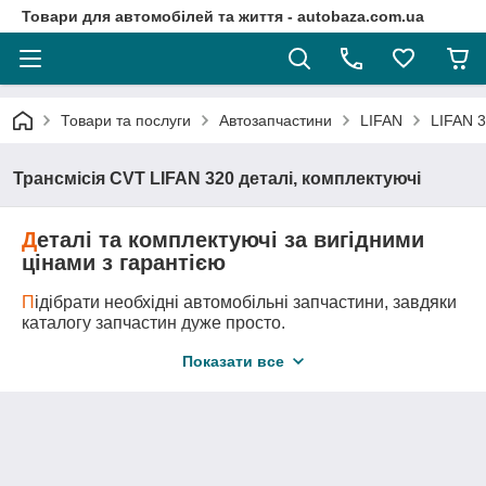
Товари для автомобілей та життя - autobaza.com.ua
Товари та послуги
Автозапчастини
LIFAN
LIFAN 3
Трансмісія CVT LIFAN 320 деталі, комплектуючі
Д
еталі та комплектуючі за вигідними
цінами з гарантією
П
ідібрати необхідні автомобільні запчастини, завдяки
каталогу запчастин дуже просто.
Д
оставка автозапчастини у любу точку України
Показати все
логістичними компаніями.
А
второзбірка - це оригінальні запчастини за самими
вигідними цінами!
М
и підберемо всі необхідні вам запчастини та
деталі навіть якщо ви не знаєте її точного