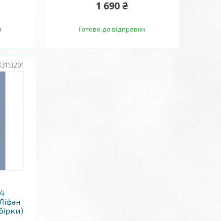
1 690 ₴
и
Готово до відправки
3113201
14
/Ліфан
збірки)