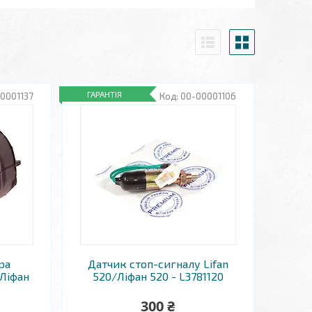
ГАРАНТІЯ
0001137
00-00001106
ра
Датчик стоп-сигналу Lifan
/Ліфан
520/Ліфан 520 - L3781120
300 ₴