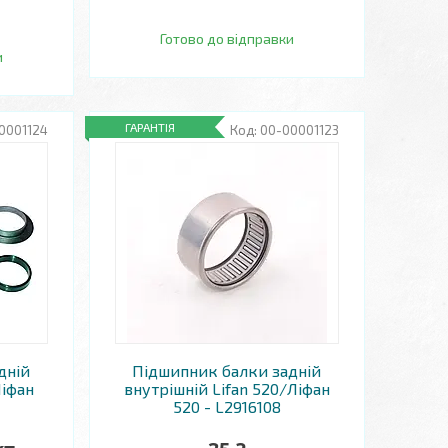
Готово до відправки
и
ГАРАНТІЯ
0001124
00-00001123
дній
Підшипник балки задній
Ліфан
внутрішній Lifan 520/Ліфан
520 - L2916108