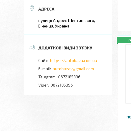
вулиця Андрея Шептицького,
Вінниця, Україна
Г
https://autobaza.com.ua
autobazav@gmail.com
0672185396
0672185396
пе