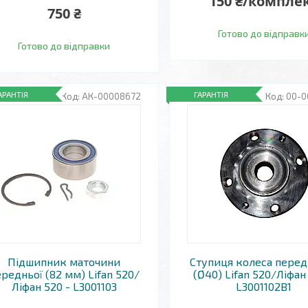
150 ₴/компле
750 ₴
Готово до відправк
Готово до відправки
АРАНТІЯ
ГАРАНТІЯ
АК-00008672
00-0
Підшипник маточини
Ступиця колеса пере
редньої (82 мм) Lifan 520/
(Ø40) Lifan 520/Ліфан
Ліфан 520 - L3001103
L3001102B1