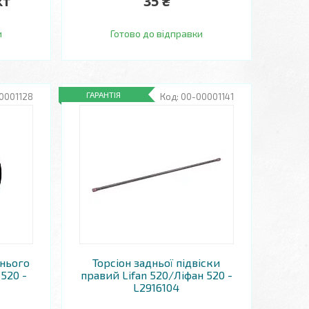
кт
35 ₴
и
Готово до відправки
ГАРАНТІЯ
0001128
00-00001141
днього
Торсіон задньої підвіски
 520 -
правий Lifan 520/Ліфан 520 -
L2916104