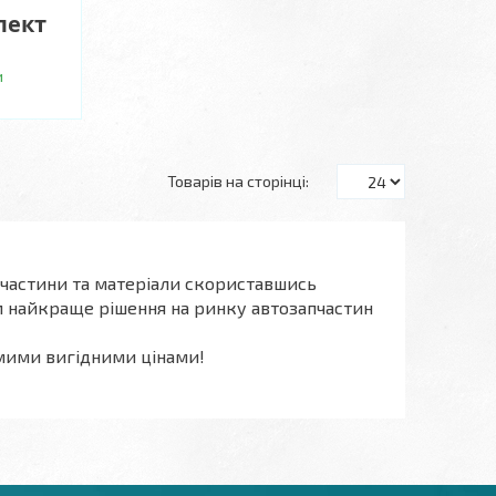
лект
и
пчастини та матеріали скориставшись
 найкраще рішення на ринку автозапчастин
мими вигідними цінами!