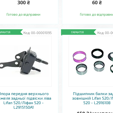
300 ₴
60 ₴
Готово до відправки
Готово до відправк
АРАНТІЯ
ГАРАНТІЯ
00-00001095
00-0
Опора передня верхнього
Підшипник балки за
желя задньої підвіски ліва
зовнішній Lifan 520/
Lifan 520/Ліфан 520 -
520 - L2916108
L2915150A1