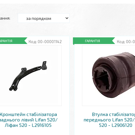
АРАНТІЯ
ГАРАНТІЯ
00-00001142
00-0
Кронштейн стабілізатора
Втулка стабілізато
заднього лівий Lifan 520/
переднього Lifan 520
Ліфан 520 - L2916105
520 - L2906120