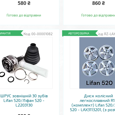
580 ₴
860 ₴
Готово до відправки
Готово до відправк
АРАНТІЯ
АВТОРОЗБІРКА
00-00001082
RZ-LAX
ШРУС зовнішній 30 зубів
Диск колісний
Lifan 520/Ліфан 520 -
легкосплавний R
L2203130
(комплект) Lifan 520
520 - LAX3113201, (з ро