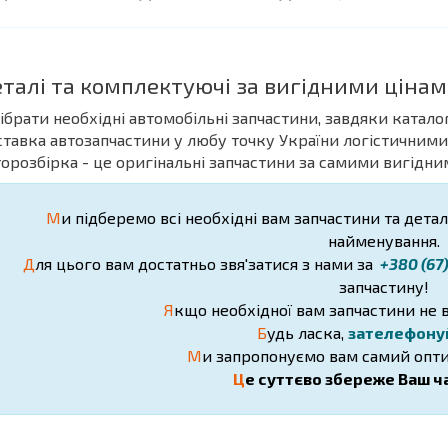
еталі та комплектуючі за вигідними цінам
дібрати необхідні автомобільні запчастини, завдяки катало
ставка автозапчастини у любу точку України логістичними
торозбірка - це оригінальні запчастини за самими вигідни
М
и підберемо всі необхідні вам запчастини та деталі
найменування.
Д
ля цього вам достатньо звя'затися з нами за
+380 (67
запчастину!
Я
кщо необхідної вам запчастини не в
Б
удь ласка,
зателефону
М
и запропонуємо вам самий опти
Ц
е суттєво збереже Ваш ча