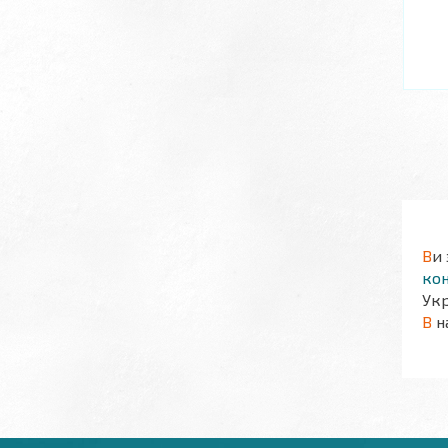
В
и
кон
Укр
В
н