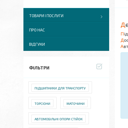
ТОВАРИ І ПОСЛУГИ
Д
ПРО НАС
П
і
Д
о
ВІДГУКИ
А
в
ФІЛЬТРИ
ПІДШИПНИКИ ДЛЯ ТРАНСПОРТУ
ТОРСІОНИ
МАТОЧИНИ
АВТОМОБІЛЬНІ ОПОРИ СТІЙОК