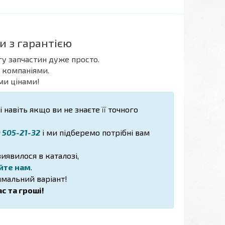
и з гарантією
гу запчастин дуже просто.
 компаніями.
ми цінами!
 навіть якщо ви не знаєте її точного
) 505-21-32
і ми підберемо потрібні вам
иявилося в каталозі,
йте нам
.
мальний варіант!
с та гроші!