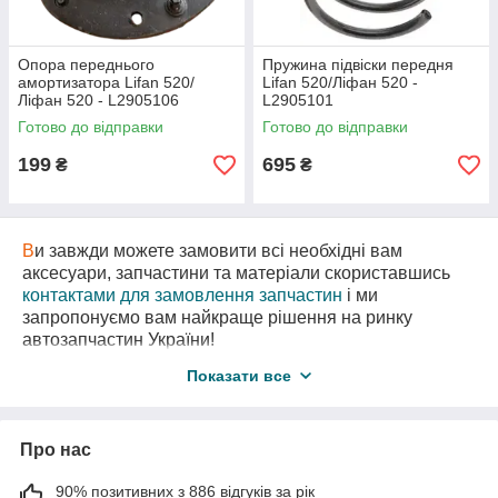
Опора переднього
Пружина підвіски передня
амортизатора Lifan 520/
Lifan 520/Ліфан 520 -
Ліфан 520 - L2905106
L2905101
Готово до відправки
Готово до відправки
199
695
₴
₴
В
и завжди можете замовити всі необхідні вам
аксесуари, запчастини та матеріали скориставшись
контактами для замовлення запчастин
і ми
запропонуємо вам найкраще рішення на ринку
автозапчастин України!
В
нас є також необхідні вам запчастини
з
Показати все
авторозборки
за самими вигідними цінами!
Про нас
90% позитивних з 886 відгуків за рік