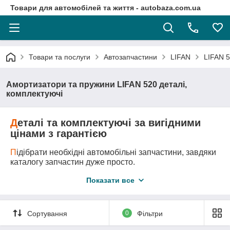
Товари для автомобілей та життя - autobaza.com.ua
Товари та послуги
Автозапчастини
LIFAN
LIFAN 5
Амортизатори та пружини LIFAN 520 деталі,
комплектуючі
Д
еталі та комплектуючі за вигідними
цінами з гарантією
П
ідібрати необхідні автомобільні запчастини, завдяки
каталогу запчастин дуже просто.
Д
оставка автозапчастини у любу точку України
Показати все
логістичними компаніями.
А
второзбірка - це оригінальні запчастини за самими
вигідними цінами!
Сортування
0
Фільтри
М
и підберемо всі необхідні вам запчастини та