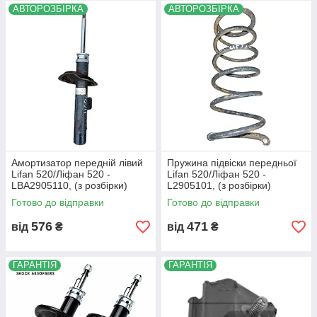
АВТОРОЗБІРКА
АВТОРОЗБІРКА
деталі навіть якщо ви не знаєте її точного
найменування.
Д
ля цього вам достатньо звя'затися з нами за
+380 (67) 505-21-32
і ми підберемо потрібні вам
запчастину!
Я
кщо необхідної вам запчастини не виявилося в
каталозі,
Б
удь ласка,
зателефонуйте нам
.
М
и запропонуємо вам самий оптимальний
варіант!
Ц
е суттєво збереже Ваш час та гроші!
Амортизатор передній лівий
Пружина підвіски передньої
Lifan 520/Ліфан 520 -
Lifan 520/Ліфан 520 -
LBA2905110, (з розбірки)
L2905101, (з розбірки)
Готово до відправки
Готово до відправки
576
471
від
₴
від
₴
ГАРАНТІЯ
ГАРАНТІЯ