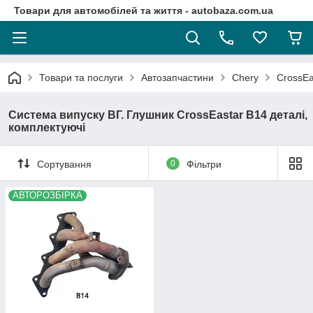
Товари для автомобілей та життя - autobaza.com.ua
Товари та послуги
Автозапчастини
Chery
CrossEa
Система випуску ВГ. Глушник CrossEastar B14 деталі,
комплектуючі
Сортування
0
Фільтри
АВТОРОЗБІРКА