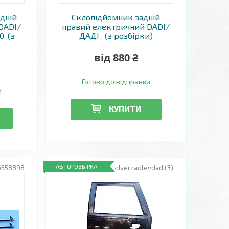
дній
Склопідйомник задній
DADI/
правий електричний DADI/
, (з
ДАДІ , (з розбірки)
від 880 ₴
Готово до відправки
и
КУПИТИ
АВТОРОЗБІРКА
6558898
RZ-dverzadlevdadi(3)