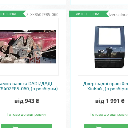
ОРОЗБІРКА
АВТОРОЗБІРКА
RZ-XK8402E85-060
RZ-dverzadpra
Замок капота DADI/ДАДІ -
Двері задні праві Xin
K8402E85-060, (з розбірки)
ХінКай , (з розбірк
від 943 ₴
від 1 991 ₴
Готово до відправки
Готово до відправк