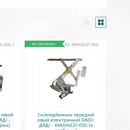
АВТОРОЗБІРКА
0-A05_1
RZ-XK6104E21-050
 лівий
Склопідйомник передній
АДІ -
лівий електричний DADI/
ірки)
ДАДІ - XK6104E21-050, (з