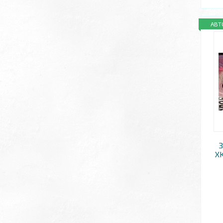
АВТ
X