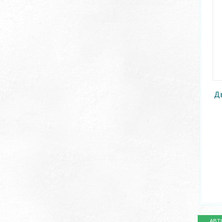
Д
АВТ