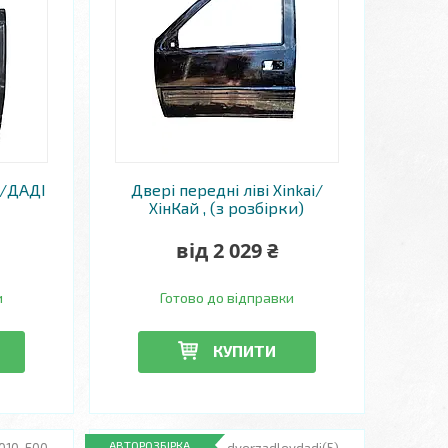
i/ДАДІ
Двері передні ліві Xinkai/
ХінКай , (з розбірки)
від 2 029 ₴
и
Готово до відправки
КУПИТИ
АВТОРОЗБІРКА