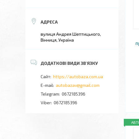
вулиця Андрея Шептицького,
Вінниця, Україна
п
https://autobaza.com.ua
autobazav@gmail.com
0672185396
0672185396
АВТ