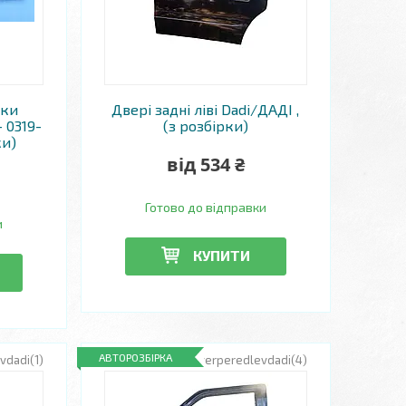
шки
Двері задні ліві Dadi/ДАДІ ,
 0319-
(з розбірки)
ки)
від 534 ₴
Готово до відправки
и
КУПИТИ
АВТОРОЗБІРКА
vdadi(1)
RZ-dverperedlevdadi(4)