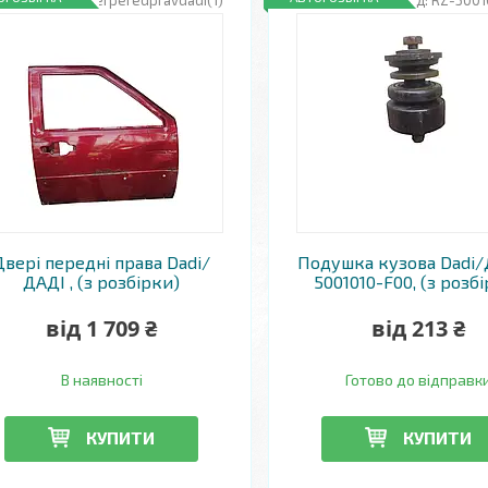
RZ-dverperedpravdadi(1)
RZ-5001
Двері передні права Dadi/
Подушка кузова Dadi/
ДАДІ , (з розбірки)
5001010-F00, (з розб
від 1 709 ₴
від 213 ₴
В наявності
Готово до відправк
КУПИТИ
КУПИТИ