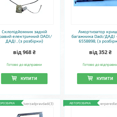
Склопідйомник задній
Амортизатор кри
равий електричний DADI/
багажника Dadi/ДАДІ -
ДАДІ , (з розбірки)
6558898, (з розбір
від 968 ₴
від 352 ₴
Готово до відправки
Готово до відправк
КУПИТИ
КУПИТИ
ОРОЗБІРКА
АВТОРОЗБІРКА
RZ-dverzadpravdadi(3)
RZ-dverperedle