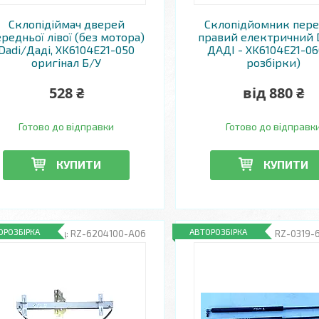
Склопідіймач дверей
Склопідйомник пере
редньої лівої (без мотора)
правий електричний 
Dadi/Даді, XK6104E21-050
ДАДІ - XK6104E21-060
оригінал Б/У
розбірки)
528 ₴
від 880 ₴
Готово до відправки
Готово до відправк
КУПИТИ
КУПИТИ
ОРОЗБІРКА
АВТОРОЗБІРКА
RZ-6204100-A06
RZ-0319-