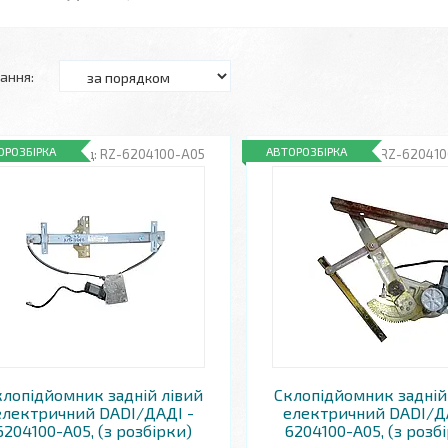
ОРОЗБІРКА
АВТОРОЗБІРКА
RZ-6204100-A05
RZ-620410
клопідйомник задній лівий
Склопідйомник задній
електричний DADI/ДАДІ -
електричний DADI/Д
6204100-A05, (з розбірки)
6204100-A05, (з розб