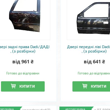
вері задні права Dadi/ДАДІ
Двері передні ліві Dad
, (з розбірки)
, (з розбірки)
від 961 ₴
від 641 ₴
Готово до відправки
Готово до відправк
КУПИТИ
КУПИТИ
ОРОЗБІРКА
АВТОРОЗБІРКА