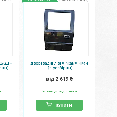
010-F00
RZ-dverzadlevdadi(5)
ДАДІ -
Двері задні ліві Xinkai/ХінКай
ірки)
, (з розбірки)
від 2 619 ₴
и
Готово до відправки
КУПИТИ