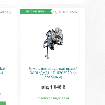
АВТОРОЗБІРКА
vdadi(5)
RZ-D-6205020
kai/
Замок двері задньої правої
и)
DADI/ДАДІ - D-6205020, (з
розбірки)
від 1 048 ₴
и
Готово до відправки