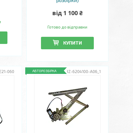
розбірки)
від 1 100 ₴
и
Готово до відправки
КУПИТИ
АВТОРОЗБІРКА
E21-060
RZ-6204100-A06_1