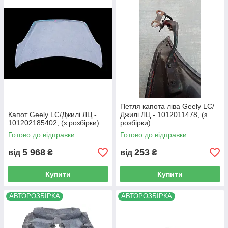
Петля капота ліва Geely LC/
Капот Geely LC/Джилі ЛЦ -
Джилі ЛЦ - 1012011478, (з
101202185402, (з розбірки)
розбірки)
Готово до відправки
Готово до відправки
5 968
253
від
₴
від
₴
Купити
Купити
АВТОРОЗБІРКА
АВТОРОЗБІРКА