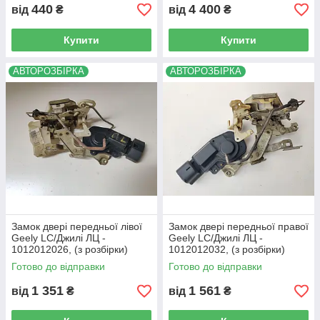
440
4 400
від
₴
від
₴
Купити
Купити
АВТОРОЗБІРКА
АВТОРОЗБІРКА
Замок двері передньої лівої
Замок двері передньої правої
Geely LC/Джилі ЛЦ -
Geely LC/Джилі ЛЦ -
1012012026, (з розбірки)
1012012032, (з розбірки)
Готово до відправки
Готово до відправки
1 351
1 561
від
₴
від
₴