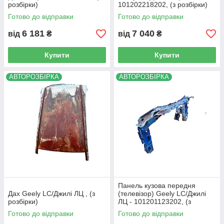
розбірки)
101202218202, (з розбірки)
Готово до відправки
Готово до відправки
6 181
7 040
від
₴
від
₴
Купити
Купити
АВТОРОЗБІРКА
АВТОРОЗБІРКА
Панель кузова передня
Дах Geely LC/Джилі ЛЦ , (з
(телевізор) Geely LC/Джилі
розбірки)
ЛЦ - 101201123202, (з
розбірки)
Готово до відправки
Готово до відправки