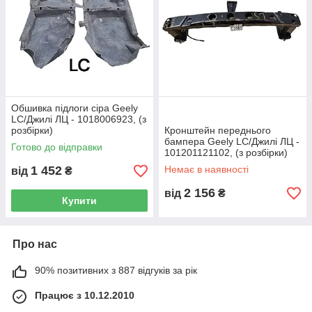
Обшивка підлоги сіра Geely
LC/Джилі ЛЦ - 1018006923, (з
розбірки)
Кронштейн переднього
бампера Geely LC/Джилі ЛЦ -
Готово до відправки
101201121102, (з розбірки)
1 452
Немає в наявності
від
₴
2 156
від
₴
Купити
Про нас
90% позитивних з 887 відгуків за рік
Працює з 10.12.2010