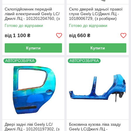
Склопідйомник передній
Скло дверей задньої правої
лівий електричний Geely LC/
глухе Geely LC/Джилі ЛЦ -
Джилі ЛЦ - 101201204760, (з
1018006729, (з розбірки)
розбірки)
Готово до відправки
Готово до відправки
1 100
660
від
₴
від
₴
Купити
Купити
АВТОРОЗБІРКА
АВТОРОЗБІРКА
Двері задні ліві Geely LC/
Боковина кузова ліва ззаду
Джилі ЛЦ - 101201197302, (з
Geely LC/Джилі ЛЦ -