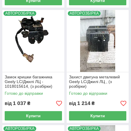
Купити
Купити
АВТОРОЗБІРКА
АВТОРОЗБІРКА
Замок кришки багажника
Захист двигуна металевий
Geely LC/Джилі ЛЦ -
Geely LC/Джилі ЛЦ , (з
1018015614, (з розбірки)
розбірки)
Готово до відправки
Готово до відправки
1 037
1 214
від
₴
від
₴
Купити
Купити
АВТОРОЗБІРКА
АВТОРОЗБІРКА