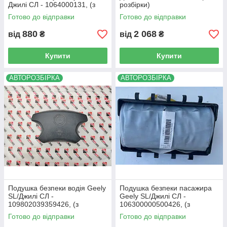
Джилі СЛ - 1064000131, (з
розбірки)
розбірки)
Готово до відправки
Готово до відправки
880
2 068
від
₴
від
₴
Купити
Купити
АВТОРОЗБІРКА
АВТОРОЗБІРКА
Подушка безпеки водія Geely
Подушка безпеки пасажира
SL/Джилі СЛ -
Geely SL/Джилі СЛ -
109802039359426, (з
106300000500426, (з
розбірки)
розбірки)
Готово до відправки
Готово до відправки