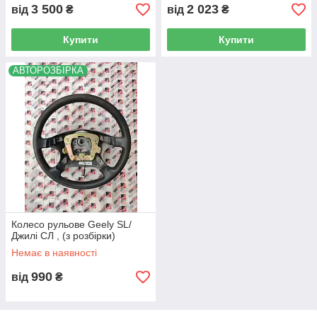
3 500
2 023
від
₴
від
₴
Купити
Купити
АВТОРОЗБІРКА
Колесо рульове Geely SL/
Джилі СЛ , (з розбірки)
Немає в наявності
990
від
₴