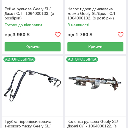
Рейка рульова Geely SL/
Насос гідропідсилювача
Джилі СЛ - 1064000133, (з
керма Geely SL/Джилі СЛ -
розбірки)
1064000132, (з розбірки)
Готово до відправки
В наявності
3 960
1 760
від
₴
від
₴
Купити
Купити
АВТОРОЗБІРКА
АВТОРОЗБІРКА
Трубка гідропідсилювача
Колонка рульова Geely SL/
високого тиску Geely SL/
Джилі СЛ - 1064000122, (з