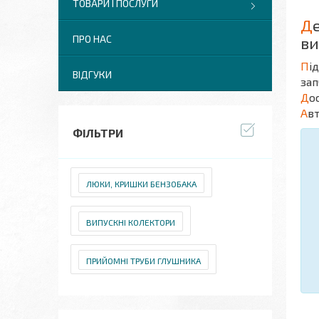
ТОВАРИ І ПОСЛУГИ
Д
ПРО НАС
ви
П
і
ВІДГУКИ
зап
Д
о
А
в
ФІЛЬТРИ
ЛЮКИ, КРИШКИ БЕНЗОБАКА
ВИПУСКНІ КОЛЕКТОРИ
ПРИЙОМНІ ТРУБИ ГЛУШНИКА