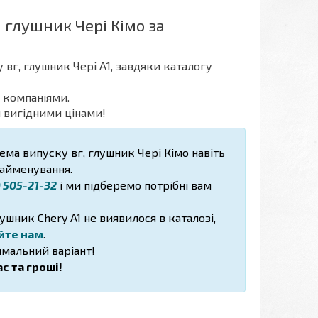
 глушник Чері Кімо за
 вг, глушник Чері А1, завдяки каталогу
 компаніями.
и вигідними цінами!
тема випуску вг, глушник Чері Кімо навіть
найменування.
) 505-21-32
і ми підберемо потрібні вам
ушник Chery A1 не виявилося в каталозі,
йте нам
.
мальний варіант!
с та гроші!