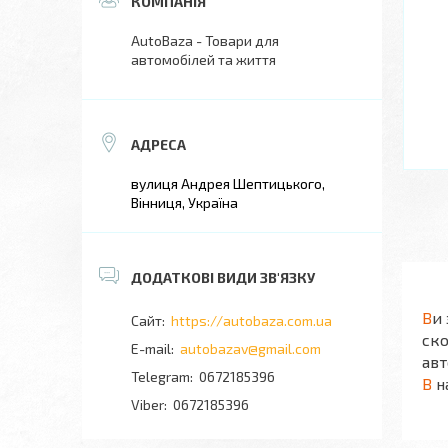
AutoBaza - Товари для
автомобілей та життя
вулиця Андрея Шептицького,
Вінниця, Україна
В
и
https://autobaza.com.ua
ск
autobazav@gmail.com
авт
0672185396
В
н
0672185396