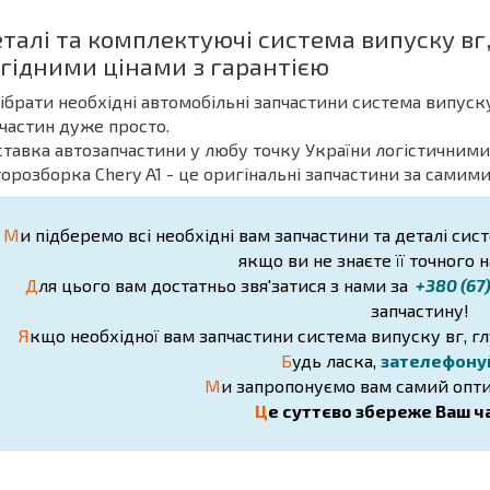
еталі та комплектуючі система випуску вг,
гідними цінами з гарантією
дібрати необхідні автомобільні запчастини система випуску
частин дуже просто.
ставка автозапчастини у любу точку України логістичними
торозборка Chery A1 - це оригінальні запчастини за самим
М
и підберемо всі необхідні вам запчастини та деталі сис
якщо ви не знаєте її точного 
Д
ля цього вам достатньо звя'затися з нами за
+380 (67
запчастину!
Я
кщо необхідної вам запчастини система випуску вг, гл
Б
удь ласка,
зателефону
М
и запропонуємо вам самий опти
Ц
е суттєво збереже Ваш ча