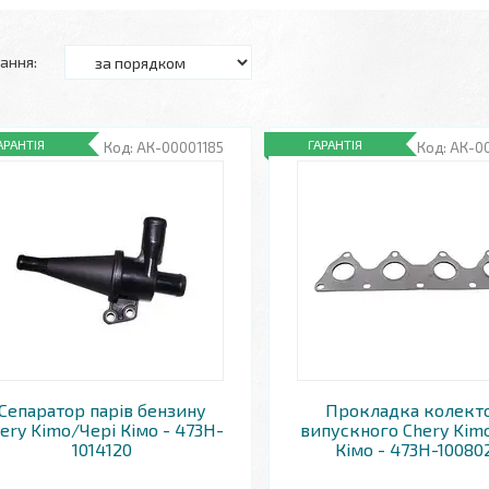
АРАНТІЯ
ГАРАНТІЯ
АК-00001185
АК-0
Сепаратор парів бензину
Прокладка колект
ery Kimo/Чері Кімо - 473H-
випускного Chery Kim
1014120
Кімо - 473H-10080