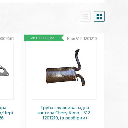
АВТОРОЗБІРКА
0009461
S12-1201210
ора
Труба глушника задня
o/Чері
частина Chery Kimo - S12-
26
1201210, (з розбірки)