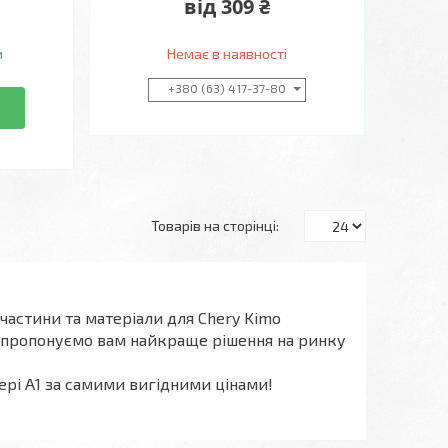
від 309 ₴
и
Немає в наявності
+380 (63) 417-37-80
частини та матеріали для Chery Kimo
апропонуємо вам найкраще рішення на ринку
ері А1 за самими вигідними цінами!