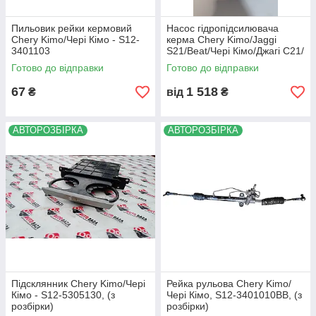
Пильовик рейки кермовий
Насос гідропідсилювача
Chery Kimo/Чері Кімо - S12-
керма Chery Kimo/Jaggi
3401103
S21/Beat/Чері Кімо/Джагі С21/
Біт - S12-3407010, (з
Готово до відправки
Готово до відправки
розбірки)
67
1 518
₴
від
₴
АВТОРОЗБІРКА
АВТОРОЗБІРКА
Підсклянник Chery Kimo/Чері
Рейка рульова Chery Kimo/
Кімо - S12-5305130, (з
Чері Кімо, S12-3401010BB, (з
розбірки)
розбірки)