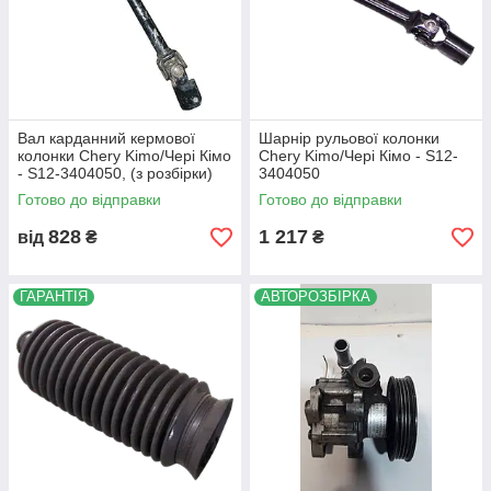
Вал карданний кермової
Шарнір рульової колонки
колонки Chery Kimo/Чері Кімо
Chery Kimo/Чері Кімо - S12-
- S12-3404050, (з розбірки)
3404050
Готово до відправки
Готово до відправки
828
1 217
від
₴
₴
ГАРАНТІЯ
АВТОРОЗБІРКА