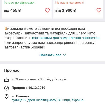
Готово до відправки
Немає в наявності
455
3 960
від
₴
від
₴
В
и завжди можете замовити всі необхідні вам
аксесуари, запчастини та матеріали для Chery Kimo
скориставшись
контактами для замовлення запчастин
і ми запропонуємо вам найкраще рішення на ринку
автозапчастин України!
В
нас є також необхідні вам запчастини
з
Показати все
авторозборки
для Чері А1 за самими вигідними
цінами!
Про нас
90% позитивних з 885 відгуків за рік
Працює з 10.12.2010
м. Вінниця
вулиця Андрея Шептицького, Вінниця, Україна