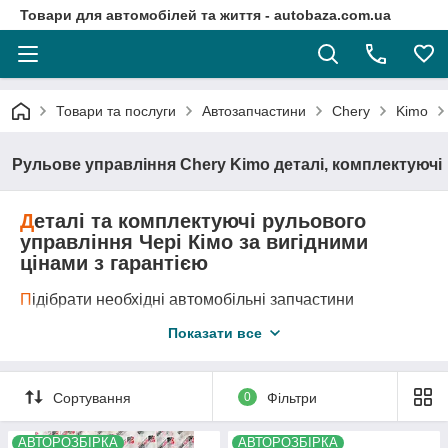
Товари для автомобілей та життя - autobaza.com.ua
Товари та послуги
Автозапчастини
Chery
Kimo
Рульове управління Chery Kimo деталі, комплектуючі
Д
еталі та комплектуючі рульового
управління Чері Кімо за вигідними
цінами з гарантією
П
ідібрати необхідні автомобільні запчастини
рульового управління Чері А1, завдяки каталогу
Показати все
запчастин дуже просто.
Д
оставка автозапчастини у любу точку України
логістичними компаніями.
А
второзборка Chery A1 - це оригінальні запчастини за
Сортування
0
Фільтри
самими вигідними цінами!
АВТОРОЗБІРКА
АВТОРОЗБІРКА