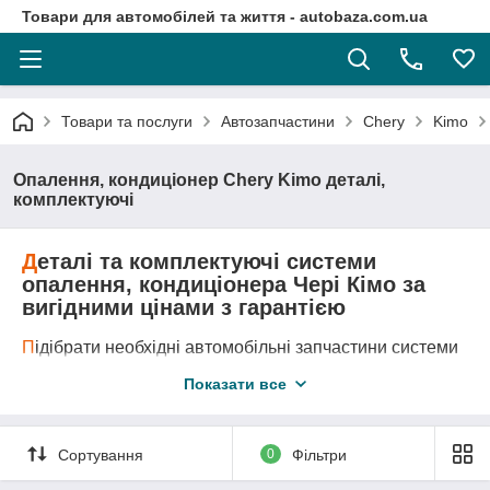
Товари для автомобілей та життя - autobaza.com.ua
Товари та послуги
Автозапчастини
Chery
Kimo
Опалення, кондиціонер Chery Kimo деталі,
комплектуючі
Д
еталі та комплектуючі системи
опалення, кондиціонера Чері Кімо за
вигідними цінами з гарантією
П
ідібрати необхідні автомобільні запчастини системи
опалення, кондиціонера Чері А1, завдяки каталогу
Показати все
запчастин дуже просто.
Д
оставка автозапчастини у любу точку України
логістичними компаніями.
А
второзборка Chery A1 - це оригінальні запчастини за
Сортування
0
Фільтри
самими вигідними цінами!