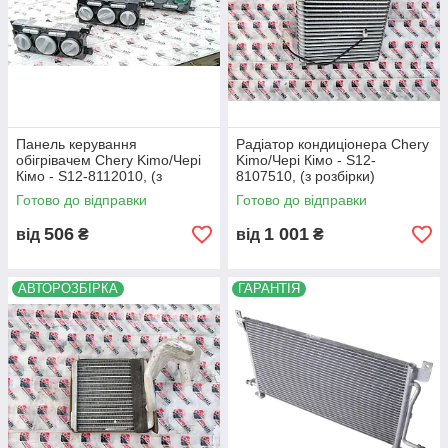
Панель керування
Радіатор кондиціонера Chery
обігрівачем Chery Kimo/Чері
Kimo/Чері Кімо - S12-
Кімо - S12-8112010, (з
8107510, (з розбірки)
розбірки)
Готово до відправки
Готово до відправки
506
1 001
від
₴
від
₴
АВТОРОЗБІРКА
ГАРАНТІЯ