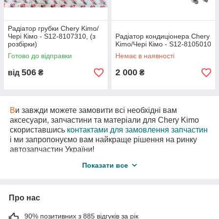
Радіатор грубки Chery Kimo/
Чері Кімо - S12-8107310, (з
Радіатор кондиціонера Chery
розбірки)
Kimo/Чері Кімо - S12-8105010
Готово до відправки
Немає в наявності
506
2 000
від
₴
₴
В
и завжди можете замовити всі необхідні вам
аксесуари, запчастини та матеріали для Chery Kimo
скориставшись
контактами для замовлення запчастин
і ми запропонуємо вам найкраще рішення на ринку
автозапчастин України!
В
нас є також необхідні вам запчастини
з
Показати все
авторозборки
для Чері А1 за самими вигідними
цінами!
Про нас
90% позитивних з 885 відгуків за рік