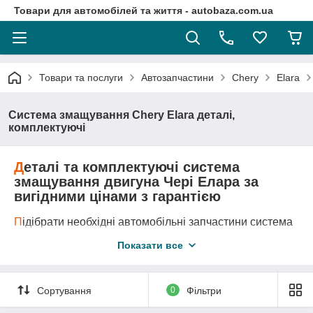
Товари для автомобілей та життя - autobaza.com.ua
Товари та послуги
Автозапчастини
Chery
Elara
Система змащування Chery Elara деталі,
комплектуючі
Д
еталі та комплектуючі система
змащування двигуна Чері Елара за
вигідними цінами з гарантією
П
ідібрати необхідні автомобільні запчастини система
змащування двигуна Чері А21, завдяки каталогу
Показати все
запчастин дуже просто.
Д
оставка автозапчастини у любу точку України
логістичними компаніями.
А
второзборка Chery A21 - це оригінальні запчастини
Сортування
0
Фільтри
за самими вигідними цінами!