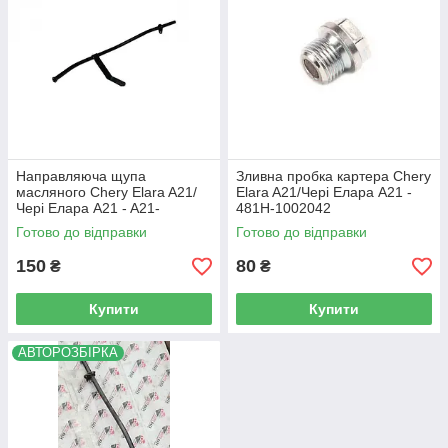
Направляюча щупа
Зливна пробка картера Chery
масляного Chery Elara A21/
Elara A21/Чері Елара A21 -
Чері Елара A21 - A21-
481H-1002042
1009112
Готово до відправки
Готово до відправки
150
80
₴
₴
Купити
Купити
АВТОРОЗБІРКА