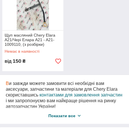
Щуп масляний Chery Elara
A21/Чері Елара A21 - A21-
1009110, (з розбірки)
Немає в наявності
150
від
₴
В
и завжди можете замовити всі необхідні вам
аксесуари, запчастини та матеріали для Chery Elara
скориставшись
контактами для замовлення запчастин
і ми запропонуємо вам найкраще рішення на ринку
автозапчастин України!
В
нас є також необхідні вам запчастини
з
Показати все
авторозборки
для Чері А21 за самими вигідними
цінами!