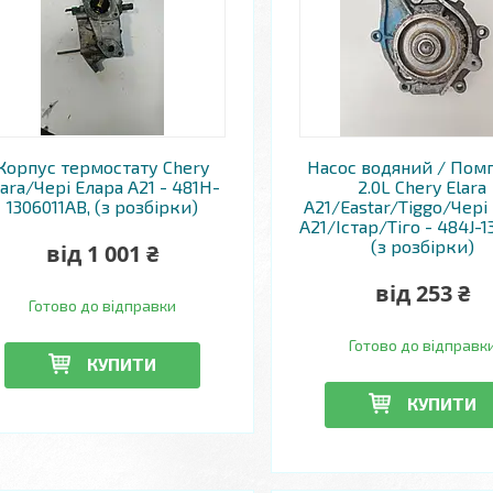
Корпус термостату Chery
Насос водяний / Помп
lara/Чері Елара A21 - 481H-
2.0L Chery Elara
1306011AB, (з розбірки)
A21/Eastar/Tiggo/Чері
A21/Істар/Тіго - 484J-1
(з розбірки)
від 1 001 ₴
від 253 ₴
Готово до відправки
Готово до відправк
КУПИТИ
КУПИТИ