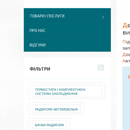
ТОВАРИ І ПОСЛУГИ
Д
ПРО НАС
ви
П
і
ВІДГУКИ
зап
Д
о
А
в
ФІЛЬТРИ
ТЕРМОСТАТИ І КОМПЛЕКТУЮЧІ
СИСТЕМИ ОХОЛОДЖЕННЯ
РАДІАТОРИ АВТОМОБІЛЬНІ
БАЧКИ РАДІАТОРА