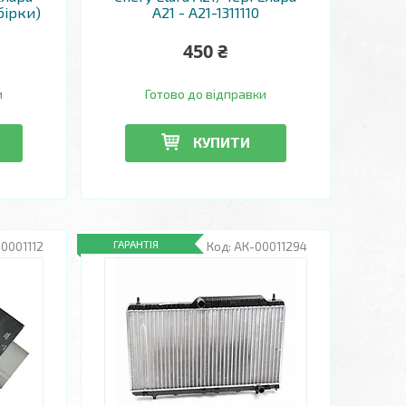
збірки)
A21 - A21-1311110
450 ₴
и
Готово до відправки
КУПИТИ
ГАРАНТІЯ
0001112
АК-00011294