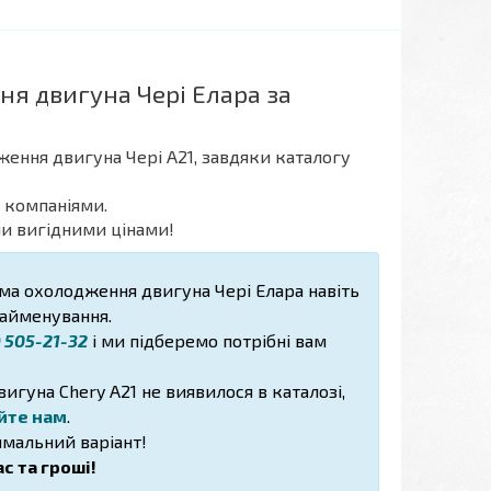
ня двигуна Чері Елара за
ження двигуна Чері А21, завдяки каталогу
 компаніями.
ми вигідними цінами!
ема охолодження двигуна Чері Елара навіть
найменування.
) 505-21-32
і ми підберемо потрібні вам
гуна Chery A21 не виявилося в каталозі,
йте нам
.
мальний варіант!
с та гроші!