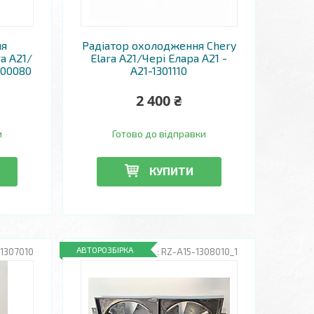
ня
Радіатор охолодження Chery
a A21/
Elara A21/Чері Елара A21 -
600080
A21-1301110
2 400 ₴
и
Готово до відправки
КУПИТИ
АВТОРОЗБІРКА
1307010
RZ-A15-1308010_1