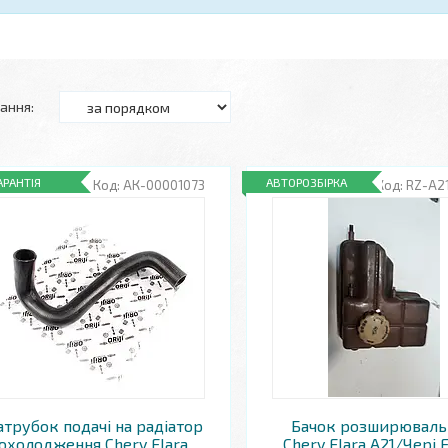
АРАНТІЯ
АВТОРОЗБІРКА
АК-00001073
RZ-А21
трубок подачі на радіатор
Бачок розширювал
охолодження Chery Elara
Chery Elara A21/Чері 