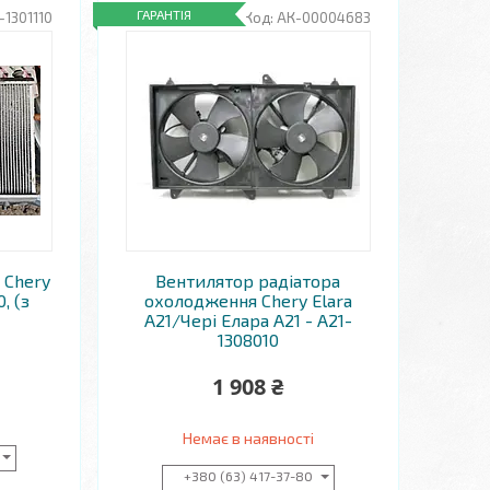
ГАРАНТІЯ
-1301110
АК-00004683
 Chery
Вентилятор радіатора
0, (з
охолодження Chery Elara
A21/Чері Елара A21 - A21-
1308010
1 908 ₴
Немає в наявності
+380 (63) 417-37-80