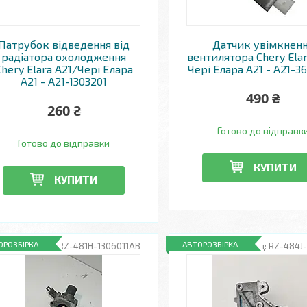
Патрубок відведення від
Датчик увімкнен
радіатора охолодження
вентилятора Chery Elar
Chery Elara A21/Чері Елара
Чері Елара A21 - A21-3
A21 - A21-1303201
490 ₴
260 ₴
Готово до відправк
Готово до відправки
КУПИТИ
КУПИТИ
ОРОЗБІРКА
АВТОРОЗБІРКА
RZ-481H-1306011AB
RZ-484J-