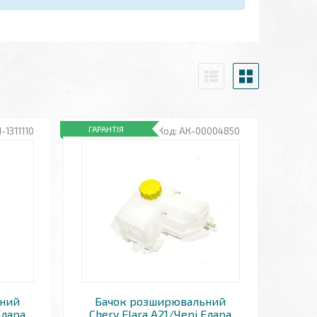
ГАРАНТІЯ
-1311110
АК-00004850
ьний
Бачок розширювальний
Елара
Chery Elara A21/Чері Елара