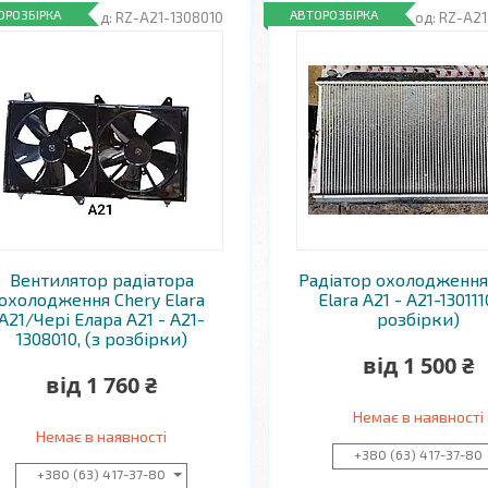
ОРОЗБІРКА
АВТОРОЗБІРКА
RZ-A21-1308010
RZ-A21
Вентилятор радіатора
Радіатор охолодження
охолодження Chery Elara
Elara A21 - A21-130111
A21/Чері Елара A21 - A21-
розбірки)
1308010, (з розбірки)
від 1 500 ₴
від 1 760 ₴
Немає в наявності
Немає в наявності
+380 (63) 417-37-80
+380 (63) 417-37-80