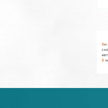
В
и
ск
авт
В
н