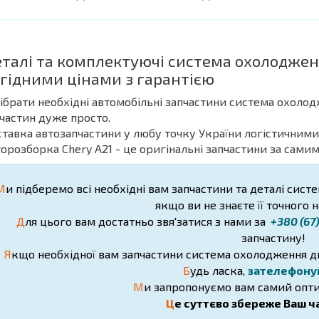
еталі та комплектуючі система охолоджен
гідними цінами з гарантією
дібрати необхідні автомобільні запчастини система охолод
частин дуже просто.
ставка автозапчастини у любу точку України логістичними
торозборка Chery A21 - це оригінальні запчастини за сами
М
и підберемо всі необхідні вам запчастини та деталі сист
якщо ви не знаєте її точного 
Д
ля цього вам достатньо звя'затися з нами за
+380 (67
запчастину!
Я
кщо необхідної вам запчастини система охолодження дви
Б
удь ласка,
зателефону
М
и запропонуємо вам самий опти
Ц
е суттєво збереже Ваш ча