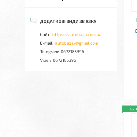
https://autobaza.com.ua
autobazav@gmail.com
0672185396
0672185396
АВТ