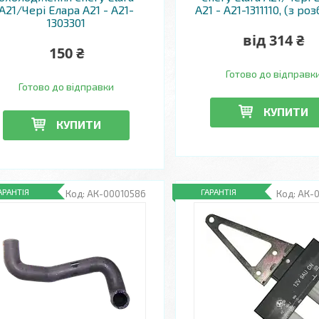
A21/Чері Елара A21 - A21-
A21 - А21-1311110, (з ро
1303301
від 314 ₴
150 ₴
Готово до відправк
Готово до відправки
КУПИТИ
КУПИТИ
АРАНТІЯ
ГАРАНТІЯ
АК-00010586
АК-0