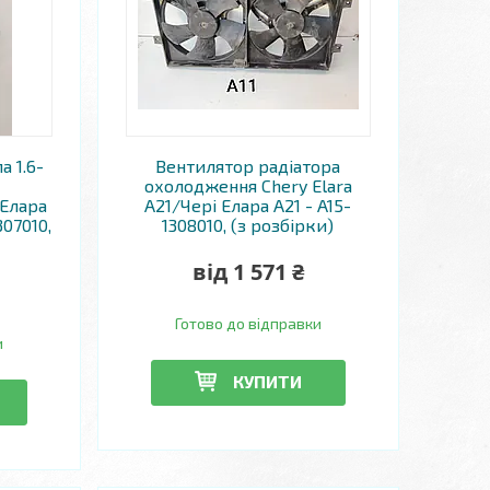
а 1.6-
Вентилятор радіатора
охолодження Chery Elara
 Елара
A21/Чері Елара A21 - A15-
307010,
1308010, (з розбірки)
від 1 571 ₴
Готово до відправки
и
КУПИТИ