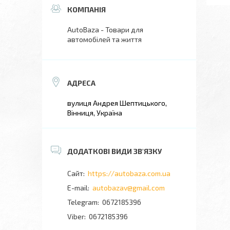
AutoBaza - Товари для
автомобілей та життя
вулиця Андрея Шептицького,
Вінниця, Україна
https://autobaza.com.ua
autobazav@gmail.com
0672185396
0672185396