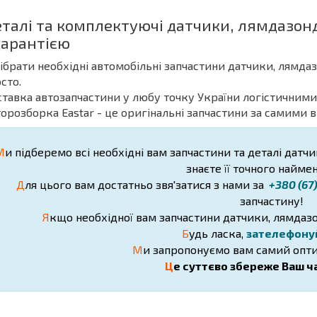
еталі та комплектуючі датчики, лямдазонд
гарантією
дібрати необхідні автомобільні запчастини датчики, лямда
сто.
ставка автозапчастини у любу точку України логістичними
торозборка Eastar - це оригінальні запчастини за самими 
М
и підберемо всі необхідні вам запчастини та деталі датчи
знаєте її точного найме
Д
ля цього вам достатньо звя'затися з нами за
+380 (67
запчастину!
Я
кщо необхідної вам запчастини датчики, лямдазон
Б
удь ласка,
зателефону
М
и запропонуємо вам самий опти
Ц
е суттєво збереже Ваш ча