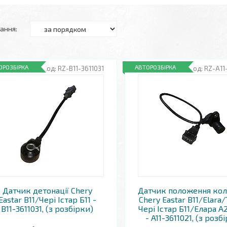
ОРОЗБІРКА
АВТОРОЗБІРКА
RZ-B11-3611031
RZ-A11
Датчик детонації Chery
Датчик положення кол
Eastar B11/Чері Істар Б11 -
Chery Eastar B11/Elara
B11-3611031, (з розбірки)
Чері Істар Б11/Елара А
- A11-3611021, (з розб