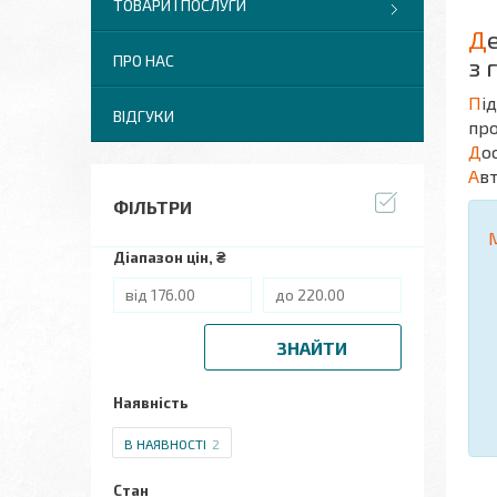
ТОВАРИ І ПОСЛУГИ
Д
ПРО НАС
з 
П
і
ВІДГУКИ
про
Д
о
А
в
ФІЛЬТРИ
Діапазон цін, ₴
ЗНАЙТИ
Наявність
В НАЯВНОСТІ
2
Стан