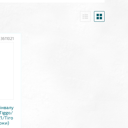
-3611021
інвалу
/Tiggo/
21/Тіго
ірки)