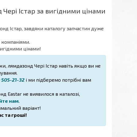
 Чері Істар за вигідними цінами
зонд Істар, завдяки каталогу запчастин дуже
 компаніями.
вигідними цінами!
ки, лямдазонд Чері Істар навіть якщо ви не
нування.
) 505-21-32
і ми підберемо потрібні вам
д Eastar не виявилося в каталозі,
йте нам
.
мальний варіант!
с та гроші!