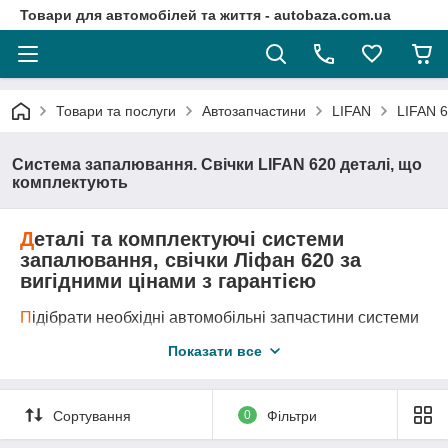
Товари для автомобілей та життя - autobaza.com.ua
Товари та послуги
Автозапчастини
LIFAN
LIFAN 6
Система запалювання. Свічки LIFAN 620 деталі, що
комплектують
Д
еталі та комплектуючі системи
запалювання, свічки Ліфан 620 за
вигідними цінами з гарантією
П
ідібрати необхідні автомобільні запчастини системи
запалювання, свічки Ліфан 620, завдяки каталогу
Показати все
запчастин дуже просто.
Д
оставка автозапчастини у любу точку України
логістичними компаніями.
А
второзборка LIFAN 620 - це оригінальні запчастини
Сортування
0
Фільтри
за самими вигідними цінами!