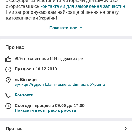
аксесуари, запчастини та матеріали для LIFAN 620
скориставшись
контактами для замовлення запчастин
і ми запропонуємо вам найкраще рішення на ринку
автозапчастин України!
В
нас є також необхідні вам запчастини
з
Показати все
авторозборки
для Ліфан 620 за самими вигідними
цінами!
Про нас
90% позитивних з 884 відгуків за рік
Працює з 10.12.2010
м. Вінниця
вулиця Андрея Шептицького, Вінниця, Україна
Контакти
Сьогодні працює з 09:00 до 17:00
Показати весь графік роботи
Про нас