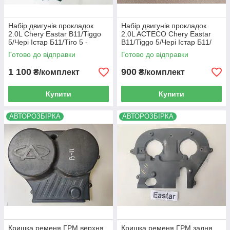
Набір двигунів прокладок
Набір двигунів прокладок
2.0L Chery Eastar B11/Tiggo
2.0L ACTECO Chery Eastar
5/Чері Істар Б11/Тіго 5 -
B11/Tiggo 5/Чері Істар Б11/
SMD975831
Тіго 5 - 484H-0101111
Готово до відправки
Готово до відправки
1 100
900
₴/комплект
₴/комплект
Купити
Купити
АВТОРОЗБІРКА
АВТОРОЗБІРКА
Кришка ременя ГРМ верхня
Кришка ременя ГРМ задня