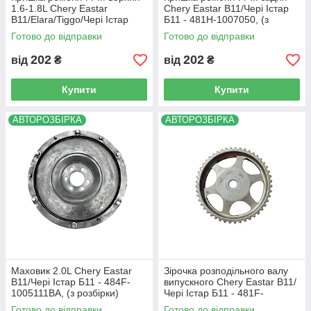
1.6-1.8L Chery Eastar
Chery Eastar B11/Чері Істар
B11/Elara/Tiggo/Чері Істар
Б11 - 481H-1007050, (з
Б11/Елара А21/Тіго - 481H-
розбірки)
Готово до відправки
Готово до відправки
1007081, (з розбірки)
202
202
від
₴
від
₴
Купити
Купити
АВТОРОЗБІРКА
АВТОРОЗБІРКА
Маховик 2.0L Chery Eastar
Зірочка розподільного валу
B11/Чері Істар Б11 - 484F-
випускного Chery Eastar B11/
1005111BA, (з розбірки)
Чері Істар Б11 - 481F-
1006041BA, (з розбірки)
Готово до відправки
Готово до відправки