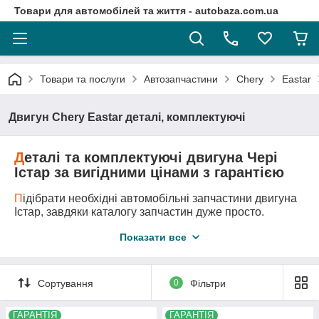
Товари для автомобілей та життя - autobaza.com.ua
Товари та послуги
Автозапчастини
Chery
Eastar
Двигун Chery Eastar деталі, комплектуючі
Д
еталі та комплектуючі двигуна Чері
Істар за вигідними цінами з гарантією
П
ідібрати необхідні автомобільні запчастини двигуна
Істар, завдяки каталогу запчастин дуже просто.
Д
оставка автозапчастини у любу точку України
Показати все
логістичними компаніями.
А
второзборка Eastar - це оригінальні запчастини за
самими вигідними цінами!
Сортування
0
Фільтри
М
и підберемо всі необхідні вам запчастини та
ГАРАНТІЯ
ГАРАНТІЯ
деталі двигуна Чері Істар навіть якщо ви не знаєте