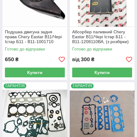
Подушка двигуна задня
Абсорбер паливний Chery
права Chery Eastar B11/Чері
Eastar B11/Чері Істар Б11 -
Істар Б11 - B11-1001710
B11-1208110BA, (з розбірки)
Готово до відправки
Готово до відправки
650
300
₴
від
₴
Купити
Купити
ГАРАНТІЯ
ГАРАНТІЯ