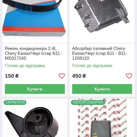
Ремінь кондиціонера 2.4L
Абсорбер паливний Chery
Chery Eastar/Чері Істар Б11 -
Eastar/Чері Істар Б11 - B11-
MD317245
1208110
Готово до відправки
Готово до відправки
150
450
₴
₴
Купити
Купити
ГАРАНТІЯ
АВТОРОЗБІРКА