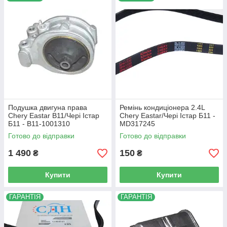
її точного найменування.
Д
ля цього вам достатньо звя'затися з нами за
+380 (67) 505-21-32
і ми підберемо потрібні вам
запчастину!
Я
кщо необхідної вам запчастини двигуна Eastar
не виявилося в каталозі,
Б
удь ласка,
зателефонуйте нам
.
М
и запропонуємо вам самий оптимальний
варіант!
Ц
е суттєво збереже Ваш час та гроші!
Подушка двигуна права
Ремінь кондиціонера 2.4L
Chery Eastar B11/Чері Істар
Chery Eastar/Чері Істар Б11 -
Б11 - B11-1001310
MD317245
Готово до відправки
Готово до відправки
1 490
150
₴
₴
Купити
Купити
ГАРАНТІЯ
ГАРАНТІЯ